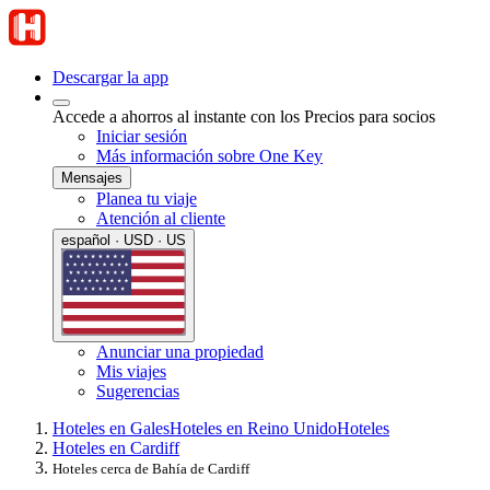
Descargar la app
Accede a ahorros al instante con los Precios para socios
Iniciar sesión
Más información sobre One Key
Mensajes
Planea tu viaje
Atención al cliente
español · USD · US
Anunciar una propiedad
Mis viajes
Sugerencias
Hoteles en Gales
Hoteles en Reino Unido
Hoteles
Hoteles en Cardiff
Hoteles cerca de Bahía de Cardiff