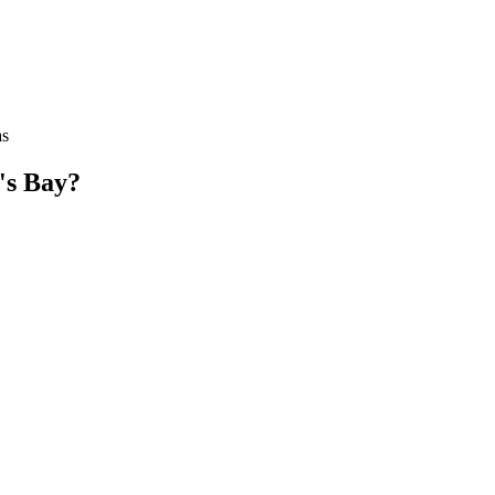
as
's Bay?