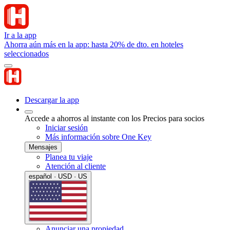
Ir a la app
Ahorra aún más en la app: hasta 20% de dto. en hoteles
seleccionados
Descargar la app
Accede a ahorros al instante con los Precios para socios
Iniciar sesión
Más información sobre One Key
Mensajes
Planea tu viaje
Atención al cliente
español · USD · US
Anunciar una propiedad