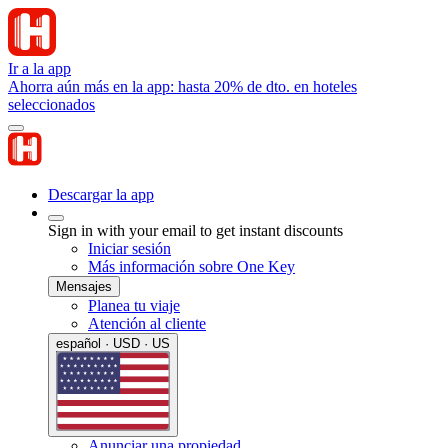
Ir a la app
Ahorra aún más en la app: hasta 20% de dto. en hoteles
seleccionados
Descargar la app
Sign in with your email to get instant discounts
Iniciar sesión
Más información sobre One Key
Mensajes
Planea tu viaje
Atención al cliente
español · USD · US
Anunciar una propiedad