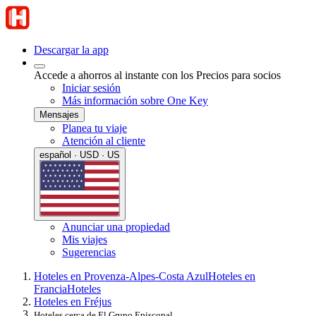
Descargar la app
Accede a ahorros al instante con los Precios para socios
Iniciar sesión
Más información sobre One Key
Mensajes
Planea tu viaje
Atención al cliente
español · USD · US
Anunciar una propiedad
Mis viajes
Sugerencias
Hoteles en Provenza-Alpes-Costa Azul
Hoteles en
Francia
Hoteles
Hoteles en Fréjus
Hoteles cerca de El Grupo Episcopal