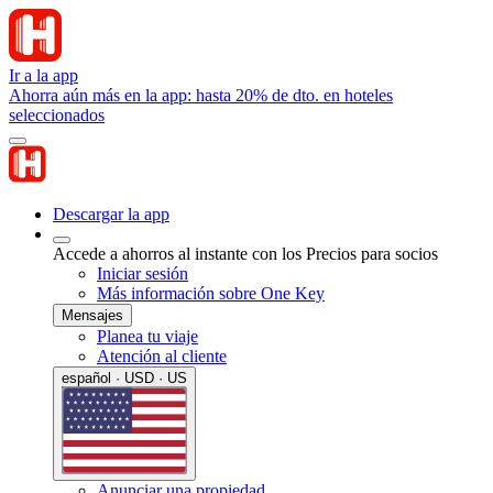
Ir a la app
Ahorra aún más en la app: hasta 20% de dto. en hoteles
seleccionados
Descargar la app
Accede a ahorros al instante con los Precios para socios
Iniciar sesión
Más información sobre One Key
Mensajes
Planea tu viaje
Atención al cliente
español · USD · US
Anunciar una propiedad