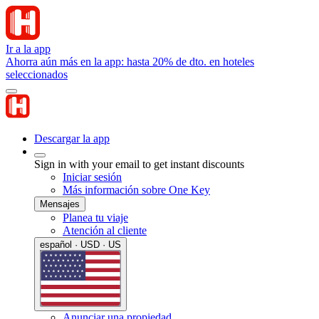
Ir a la app
Ahorra aún más en la app: hasta 20% de dto. en hoteles
seleccionados
Descargar la app
Sign in with your email to get instant discounts
Iniciar sesión
Más información sobre One Key
Mensajes
Planea tu viaje
Atención al cliente
español · USD · US
Anunciar una propiedad