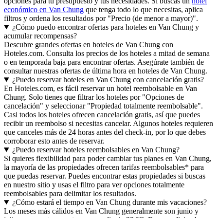
opciones para tu presupuesto y tus necesidades. Si buscas un
hotel
económico en Van Chung
que tenga todo lo que necesitas, aplica
filtros y ordena los resultados por "Precio (de menor a mayor)".
¿Cómo puedo encontrar ofertas para hoteles en Van Chung y
acumular recompensas?
Descubre grandes ofertas en hoteles de Van Chung con
Hoteles.com. Consulta los precios de los hoteles a mitad de semana
o en temporada baja para encontrar ofertas. Asegúrate también de
consultar nuestras ofertas de última hora en hoteles de Van Chung.
¿Puedo reservar hoteles en Van Chung con cancelación gratis?
En Hoteles.com, es fácil reservar un hotel reembolsable en Van
Chung. Solo tienes que filtrar los hoteles por "Opciones de
cancelación" y seleccionar "Propiedad totalmente reembolsable".
Casi todos los hoteles ofrecen cancelación gratis, así que puedes
recibir un reembolso si necesitas cancelar. Algunos hoteles requieren
que canceles más de 24 horas antes del check-in, por lo que debes
corroborar esto antes de reservar.
¿Puedo reservar hoteles reembolsables en Van Chung?
Si quieres flexibilidad para poder cambiar tus planes en Van Chung,
la mayoría de las propiedades ofrecen tarifas reembolsables* para
que puedas reservar. Puedes encontrar estas propiedades si buscas
en nuestro sitio y usas el filtro para ver opciones totalmente
reembolsables para delimitar los resultados.
¿Cómo estará el tiempo en Van Chung durante mis vacaciones?
Los meses más cálidos en Van Chung generalmente son junio y