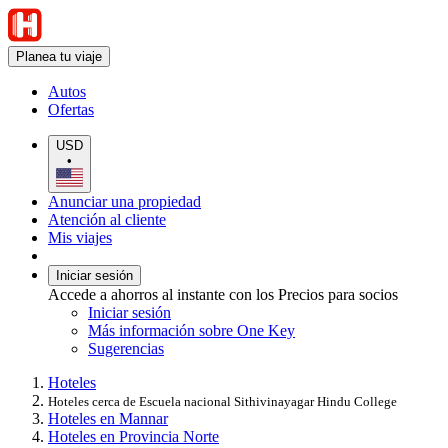
Planea tu viaje
Autos
Ofertas
USD
•
Anunciar una propiedad
Atención al cliente
Mis viajes
Iniciar sesión
Accede a ahorros al instante con los Precios para socios
Iniciar sesión
Más información sobre One Key
Sugerencias
Hoteles
Hoteles cerca de Escuela nacional Sithivinayagar Hindu College
Hoteles en Mannar
Hoteles en Provincia Norte