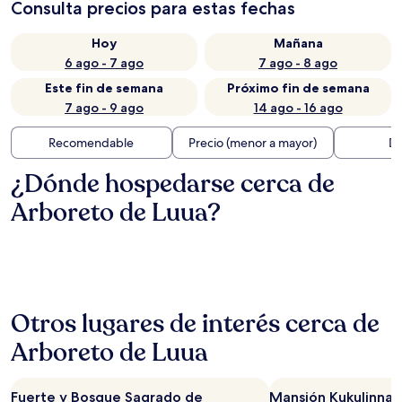
Consulta precios para estas fechas
Hoy
Mañana
6 ago - 7 ago
7 ago - 8 ago
Este fin de semana
Próximo fin de semana
7 ago - 9 ago
14 ago - 16 ago
Recomendable
Precio (menor a mayor)
Di
¿Dónde hospedarse cerca de
Arboreto de Luua?
Otros lugares de interés cerca de
Arboreto de Luua
Fuerte y Bosque Sagrado de
Mansión Kukulinna