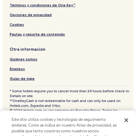
Términos y condiciones de One Key™
Opciones de privacidad
Cookies
Pautas y reporte de contenido
Otra información
Quiénes somos
Empleos
Guías de viaje
* Some hotels require you to cancel more than 24 hours before check-in.
Details on site.
**OneKeyCash is not redeemable for cash and can only be used on
Hotels.com, Expedia and Vrbo.
© 2026 Hotels.com es una empresa de Expedia Group. Todos los
derechos reservados.
Este sitio utiliza cookies y tecnologías de seguimiento
Hoteles.com y el logotipo de Hoteles.com son marcas comerciales o
similares. Como se indica en nuestro Aviso de privacidad, es
marcas comerciales registradas de Hotels.com, L.P. CST# 2029030-50.
posible que tanto nosotros como nuestros socios