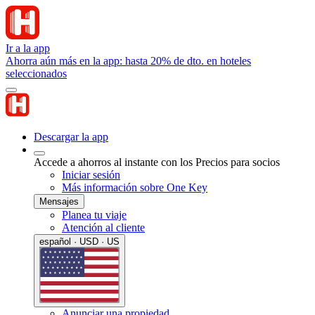
Ir a la app
Ahorra aún más en la app: hasta 20% de dto. en hoteles
seleccionados
Descargar la app
Accede a ahorros al instante con los Precios para socios
Iniciar sesión
Más información sobre One Key
Mensajes
Planea tu viaje
Atención al cliente
español · USD · US
Anunciar una propiedad