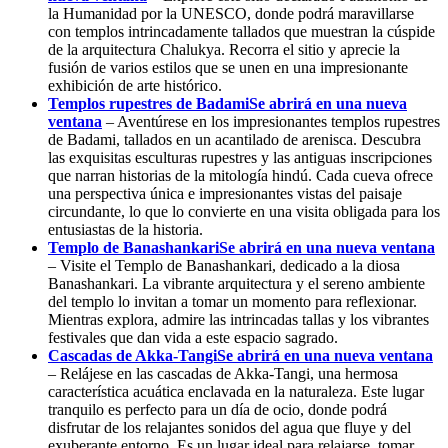
la Humanidad por la UNESCO, donde podrá maravillarse
con templos intrincadamente tallados que muestran la cúspide
de la arquitectura Chalukya. Recorra el sitio y aprecie la
fusión de varios estilos que se unen en una impresionante
exhibición de arte histórico.
Templos rupestres de Badami
Se abrirá en una nueva
ventana
– Aventúrese en los impresionantes templos rupestres
de Badami, tallados en un acantilado de arenisca. Descubra
las exquisitas esculturas rupestres y las antiguas inscripciones
que narran historias de la mitología hindú. Cada cueva ofrece
una perspectiva única e impresionantes vistas del paisaje
circundante, lo que lo convierte en una visita obligada para los
entusiastas de la historia.
Templo de Banashankari
Se abrirá en una nueva ventana
– Visite el Templo de Banashankari, dedicado a la diosa
Banashankari. La vibrante arquitectura y el sereno ambiente
del templo lo invitan a tomar un momento para reflexionar.
Mientras explora, admire las intrincadas tallas y los vibrantes
festivales que dan vida a este espacio sagrado.
Cascadas de Akka-Tangi
Se abrirá en una nueva ventana
– Relájese en las cascadas de Akka-Tangi, una hermosa
característica acuática enclavada en la naturaleza. Este lugar
tranquilo es perfecto para un día de ocio, donde podrá
disfrutar de los relajantes sonidos del agua que fluye y del
exuberante entorno. Es un lugar ideal para relajarse, tomar