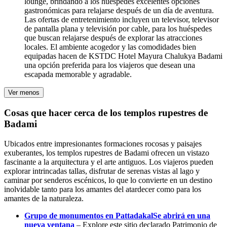
lounge, brindando a los huéspedes excelentes opciones
gastronómicas para relajarse después de un día de aventura.
Las ofertas de entretenimiento incluyen un televisor, televisor
de pantalla plana y televisión por cable, para los huéspedes
que buscan relajarse después de explorar las atracciones
locales. El ambiente acogedor y las comodidades bien
equipadas hacen de KSTDC Hotel Mayura Chalukya Badami
una opción preferida para los viajeros que desean una
escapada memorable y agradable.
Ver menos
Cosas que hacer cerca de los templos rupestres de
Badami
Ubicados entre impresionantes formaciones rocosas y paisajes
exuberantes, los templos rupestres de Badami ofrecen un vistazo
fascinante a la arquitectura y el arte antiguos. Los viajeros pueden
explorar intrincadas tallas, disfrutar de serenas vistas al lago y
caminar por senderos escénicos, lo que lo convierte en un destino
inolvidable tanto para los amantes del atardecer como para los
amantes de la naturaleza.
Grupo de monumentos en Pattadakal
Se abrirá en una
nueva ventana
– Explore este sitio declarado Patrimonio de