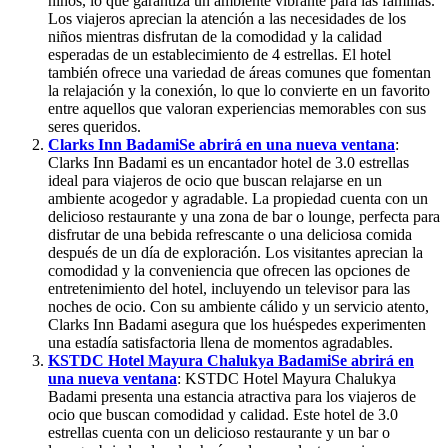
niños, lo que garantiza un ambiente vibrante para las familias.
Los viajeros aprecian la atención a las necesidades de los
niños mientras disfrutan de la comodidad y la calidad
esperadas de un establecimiento de 4 estrellas. El hotel
también ofrece una variedad de áreas comunes que fomentan
la relajación y la conexión, lo que lo convierte en un favorito
entre aquellos que valoran experiencias memorables con sus
seres queridos.
Clarks Inn Badami
Se abrirá en una nueva ventana
:
Clarks Inn Badami es un encantador hotel de 3.0 estrellas
ideal para viajeros de ocio que buscan relajarse en un
ambiente acogedor y agradable. La propiedad cuenta con un
delicioso restaurante y una zona de bar o lounge, perfecta para
disfrutar de una bebida refrescante o una deliciosa comida
después de un día de exploración. Los visitantes aprecian la
comodidad y la conveniencia que ofrecen las opciones de
entretenimiento del hotel, incluyendo un televisor para las
noches de ocio. Con su ambiente cálido y un servicio atento,
Clarks Inn Badami asegura que los huéspedes experimenten
una estadía satisfactoria llena de momentos agradables.
KSTDC Hotel Mayura Chalukya Badami
Se abrirá en
una nueva ventana
: KSTDC Hotel Mayura Chalukya
Badami presenta una estancia atractiva para los viajeros de
ocio que buscan comodidad y calidad. Este hotel de 3.0
estrellas cuenta con un delicioso restaurante y un bar o