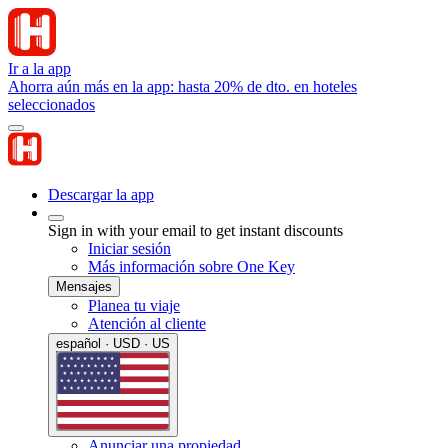
Ir a la app
Ahorra aún más en la app: hasta 20% de dto. en hoteles
seleccionados
Descargar la app
Sign in with your email to get instant discounts
Iniciar sesión
Más información sobre One Key
Mensajes
Planea tu viaje
Atención al cliente
español · USD · US
Anunciar una propiedad