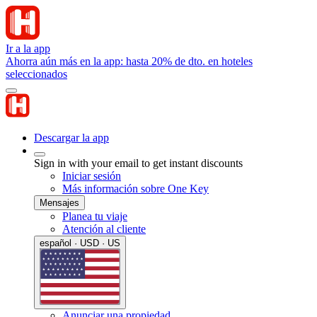
Ir a la app
Ahorra aún más en la app: hasta 20% de dto. en hoteles
seleccionados
Descargar la app
Sign in with your email to get instant discounts
Iniciar sesión
Más información sobre One Key
Mensajes
Planea tu viaje
Atención al cliente
español · USD · US
Anunciar una propiedad