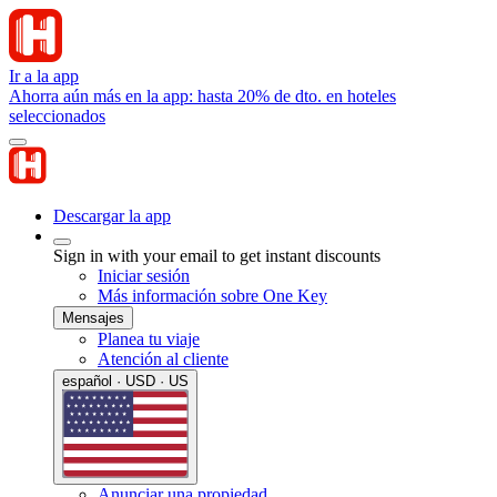
Ir a la app
Ahorra aún más en la app: hasta 20% de dto. en hoteles
seleccionados
Descargar la app
Sign in with your email to get instant discounts
Iniciar sesión
Más información sobre One Key
Mensajes
Planea tu viaje
Atención al cliente
español · USD · US
Anunciar una propiedad