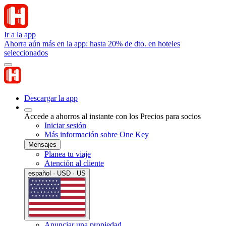
Ir a la app
Ahorra aún más en la app: hasta 20% de dto. en hoteles
seleccionados
Descargar la app
Accede a ahorros al instante con los Precios para socios
Iniciar sesión
Más información sobre One Key
Mensajes
Planea tu viaje
Atención al cliente
español · USD · US
Anunciar una propiedad