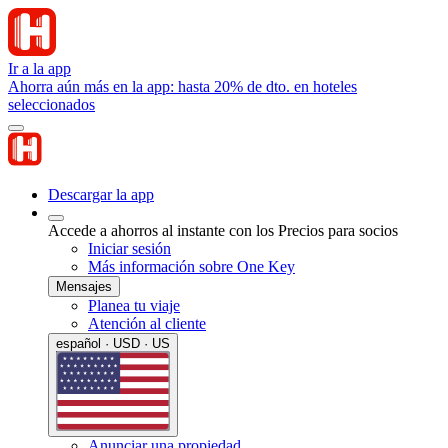
Ir a la app
Ahorra aún más en la app: hasta 20% de dto. en hoteles
seleccionados
Descargar la app
Accede a ahorros al instante con los Precios para socios
Iniciar sesión
Más información sobre One Key
Mensajes
Planea tu viaje
Atención al cliente
español · USD · US
Anunciar una propiedad