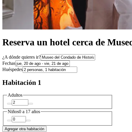
Reserva un hotel cerca de Muse
¿A dónde quieres ir?
Fechas
Huéspedes
Habitación 1
Adultos
Niños
0 a 17 años
Agregar otra habitación