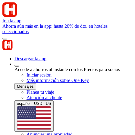
Ir a la app
Ahorra aún más en la app: hasta 20% de dto. en hoteles
seleccionados
Descargar la app
Accede a ahorros al instante con los Precios para socios
Iniciar sesión
Más información sobre One Key
Mensajes
Planea tu viaje
Atención al cliente
español · USD · US
Anunciar una propiedad