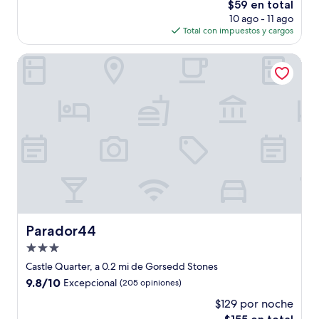
El
$59 en total
(239
precio
opiniones)
10 ago - 11 ago
actual
Total con impuestos y cargos
es
de
Parador44
$59
Parador44
Parador44
Propiedad
de
Castle Quarter, a 0.2 mi de Gorsedd Stones
3.0
9.8
9.8/10
Excepcional
(205 opiniones)
estrellas
de
$129 por noche
10,
El