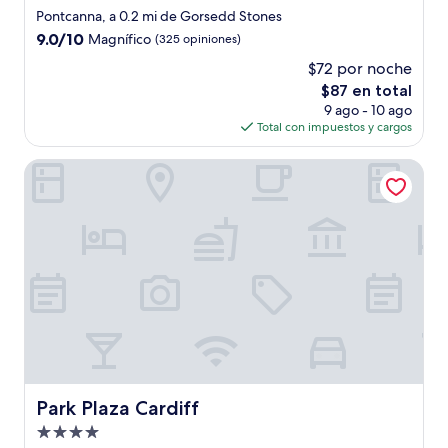
de
Pontcanna, a 0.2 mi de Gorsedd Stones
3.0
9.0
9.0/10
Magnífico
(325 opiniones)
estrellas
de
$72 por noche
10,
El
$87 en total
Magnífico,
precio
(325
9 ago - 10 ago
actual
opiniones)
Total con impuestos y cargos
es
de
Park Plaza Cardiff
$87
Park Plaza Cardiff
Park Plaza Cardiff
Propiedad