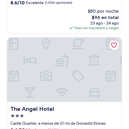
4.0
8.6
8.6/10
Excelente
(1,006 opiniones)
estrellas
de
$80 por noche
10,
El
$96 en total
Excelente,
precio
(1,006
23 ago - 24 ago
actual
opiniones)
Total con impuestos y cargos
es
de
The Angel Hotel
$96
The Angel Hotel
The Angel Hotel
Propiedad
de
Castle Quarter, a menos de 0.1 mi de Gorsedd Stones
3.0