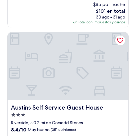
estrellas
de
$85 por noche
10,
El
$101 en total
Muy
precio
bueno,
30 ago - 31 ago
actual
(191
Total con impuestos y cargos
es
opiniones)
de
Austins Self Service Guest House
$101
Austins Self Service Guest House
Austins Self Service Guest House
Propiedad
de
Riverside, a 0.2 mi de Gorsedd Stones
3.0
8.4
8.4/10
Muy bueno
(351 opiniones)
estrellas
de