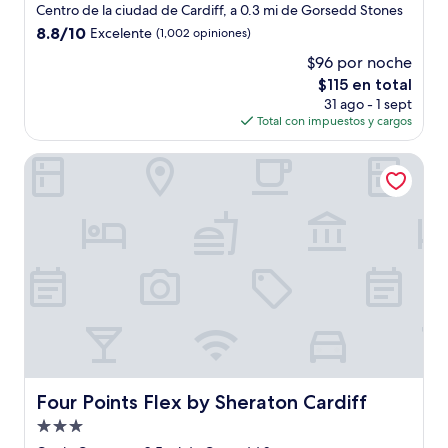
de
Centro de la ciudad de Cardiff, a 0.3 mi de Gorsedd Stones
4.0
8.8
8.8/10
Excelente
(1,002 opiniones)
estrellas
de
$96 por noche
10,
El
$115 en total
Excelente,
precio
(1,002
31 ago - 1 sept
actual
opiniones)
Total con impuestos y cargos
es
de
Four Points Flex by Sheraton Cardiff
$115
Four Points Flex by Sheraton Cardiff
Four Points Flex by Sheraton Cardiff
Propiedad