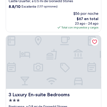
de
Castle Quarter, a 0.5 mi de Gorsedd Stones
3.0
8.8
8.8/10
Excelente
(1,117 opiniones)
estrellas
de
$56 por noche
10,
El
$67 en total
Excelente,
precio
(1,117
23 ago - 24 ago
actual
opiniones)
Total con impuestos y cargos
es
de
3 Luxury En-suite Bedrooms
$67
3 Luxury En-suite Bedrooms
3 Luxury En-suite Bedrooms
Propiedad
de
Pontcanna, a 0.8 mi de Gorsedd Stones