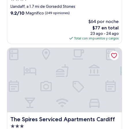
de
Llandaff, a 1.7 mi de Gorsedd Stones
3.5
9.2
9.2/10
Magnífico
(249 opiniones)
estrellas
de
$64 por noche
10,
El
$77 en total
Magnífico,
precio
(249
23 ago - 24 ago
actual
opiniones)
Total con impuestos y cargos
es
de
The Spires Serviced Apartments Cardiff
$77
The Spires Serviced Apartments Cardiff
The Spires Serviced Apartments Cardiff
Propiedad