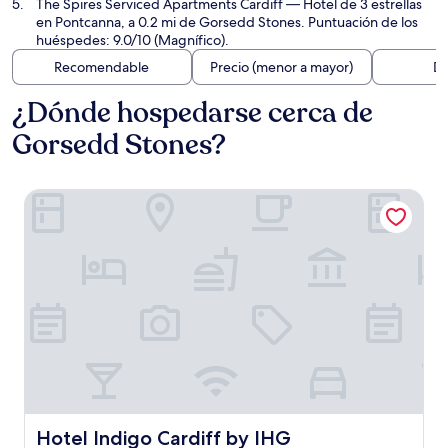
The Spires Serviced Apartments Cardiff
— Hotel de 3 estrellas
en Pontcanna, a 0.2 mi de Gorsedd Stones. Puntuación de los
huéspedes: 9.0/10 (Magnífico).
Recomendable
Precio (menor a mayor)
Di
¿Dónde hospedarse cerca de
Gorsedd Stones?
Hotel Indigo Cardiff by IHG
Hotel Indigo Cardiff by IHG
Hotel Indigo Cardiff by IHG