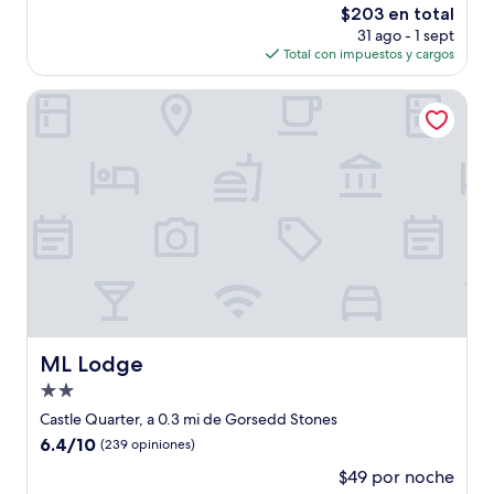
El
$203 en total
Bueno,
precio
(4
31 ago - 1 sept
actual
opiniones)
Total con impuestos y cargos
es
de
ML Lodge
$203
ML Lodge
ML Lodge
Propiedad
de
Castle Quarter, a 0.3 mi de Gorsedd Stones
2.0
6.4
6.4/10
(239 opiniones)
estrellas
de
$49 por noche
10,