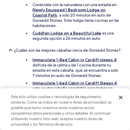
Conéctate con la naturaleza con una estadía en
Newly Equipped 1 Bedroom Lodge on
Coastal Path
, a solo 20 minutos en auto de
Gorsedd Stones. Este lodge tiene cocinas en las
habitaciones.
Cuddfan Lodge on a Beautiful Lake
es una
segunda opción a 26 minutos en auto.
¿Cuáles son las mejores cabañas cerca de Gorsedd Stones?
Immaculate 1-Bed Cabin in Cardiff sleeps 4
:
disfruta de la calma y de 1 cocina durante tu
estadía en esta cabaña, que se encuentra a solo
7 minutos en auto de Gorsedd Stones.
Immaculate 1-bed Cabin in Cardiff Sleeps 4
:
esta es otra cabaña agradable para tomar en
cuenta. Se encuentraa 7 minutos en auto.
Este sitio utiliza cookies y tecnologías de seguimiento
similares. Como se indica en nuestro Aviso de privacidad, es
¿Cuáles son los mejores campings cerca de Gorsedd
posible que tanto nosotros como nuestros socios
Stones?
recopilemos datos personales y otros detalles. Al continuar
One Planet Society - Caravan Park
: disfruta
utilizando nuestro sitio web, aceptas nuestro Aviso de
de la tranquilidad a 28 minutos en auto de
privacidad y los Términos de servicio.
Gorsedd Stones.