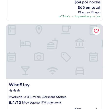
$54 por noche
10,
El
$65 en total
Muy
precio
bueno,
13 ago - 14 ago
actual
(351
Total con impuestos y cargos
es
opiniones)
de
WiseStay
$65
WiseStay
WiseStay
Propiedad
de
Riverside, a 0.3 mi de Gorsedd Stones
3.0
8.4
8.4/10
Muy bueno
(218 opiniones)
estrellas
de