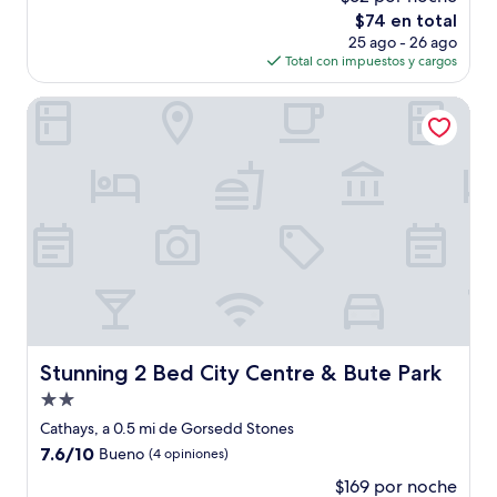
10,
El
$74 en total
Muy
precio
bueno,
25 ago - 26 ago
actual
(1,000
Total con impuestos y cargos
es
opiniones)
de
Stunning 2 Bed City Centre & Bute Park
$74
Stunning 2 Bed City Centre & Bute Park
Stunning 2 Bed City Centre & Bute Park
Propiedad
de
Cathays, a 0.5 mi de Gorsedd Stones
2.0
7.6
7.6/10
Bueno
(4 opiniones)
estrellas
de
$169 por noche
10,