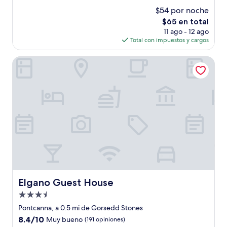
estrellas
de
$54 por noche
10,
El
$65 en total
Muy
precio
bueno,
11 ago - 12 ago
actual
(905
Total con impuestos y cargos
es
opiniones)
de
Elgano Guest House
$65
Elgano Guest House
Elgano Guest House
Propiedad
de
Pontcanna, a 0.5 mi de Gorsedd Stones
3.5
8.4
8.4/10
Muy bueno
(191 opiniones)