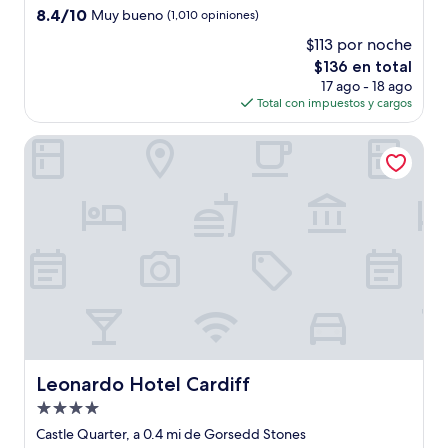
4.5
8.4
8.4/10
Muy bueno
(1,010 opiniones)
estrellas
de
$113 por noche
10,
El
$136 en total
Muy
precio
bueno,
17 ago - 18 ago
actual
(1,010
Total con impuestos y cargos
es
opiniones)
de
Leonardo Hotel Cardiff
$136
Leonardo Hotel Cardiff
Leonardo Hotel Cardiff
Propiedad
de
Castle Quarter, a 0.4 mi de Gorsedd Stones