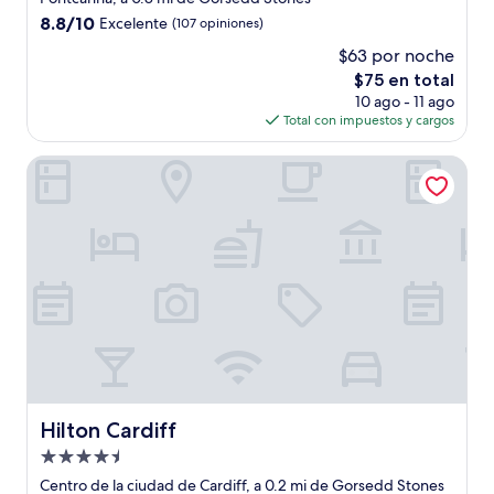
3.0
8.8
8.8/10
Excelente
(107 opiniones)
estrellas
de
$63 por noche
10,
El
$75 en total
Excelente,
precio
(107
10 ago - 11 ago
actual
opiniones)
Total con impuestos y cargos
es
de
Hilton Cardiff
$75
Hilton Cardiff
Hilton Cardiff
Propiedad
de
Centro de la ciudad de Cardiff, a 0.2 mi de Gorsedd Stones