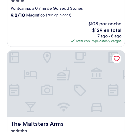
Propiedad
de
Pontcanna, a 0.7 mi de Gorsedd Stones
3.0
9.2
9.2/10
Magnífico
(705 opiniones)
estrellas
de
$108 por noche
10,
El
$129 en total
Magnífico,
precio
(705
7 ago - 8 ago
actual
opiniones)
Total con impuestos y cargos
es
de
The Maltsters Arms
$129
The Maltsters Arms
The Maltsters Arms
Propiedad