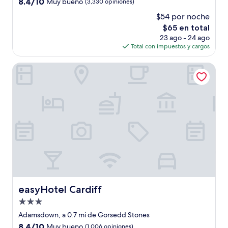
8.4
8.4/10
Muy bueno
(3,330 opiniones)
estrellas
de
$54 por noche
10,
El
$65 en total
Muy
precio
bueno,
23 ago - 24 ago
actual
(3,330
Total con impuestos y cargos
es
opiniones)
de
easyHotel Cardiff
$65
easyHotel Cardiff
easyHotel Cardiff
Propiedad
de
Adamsdown, a 0.7 mi de Gorsedd Stones
3.0
8.4
8.4/10
Muy bueno
(1,006 opiniones)