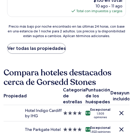
$155 en total
Excepcional,
precio
(205
10 ago - 11 ago
actual
opiniones)
Total con impuestos y cargos
es
de
Precio
$155
Precio más bajo por noche encontrado en las últimas 24 horas, con base
en una estancia de 1 noche para 2 adultos. Los precios y la disponibilidad
más
están sujetos a cambios. Aplican términos adicionales.
bajo
por
noche
Ver todas las propiedades
encontrado
en
las
últimas
Compara hoteles destacados
24
cerca de Gorsedd Stones
horas,
con
Categoría
Puntuación
base
Desayuno
Propiedad
de
de los
en
incluido
una
estrellas
huéspedes
estancia
Excepcional
Hotel Indigo Cardiff
de
Propiedad
9.4
1,505
by IHG
1
opiniones
de
noche
4.0
para
Excepcional
estrellas
The Parkgate Hotel
Propiedad
9.4
1,822 opiniones