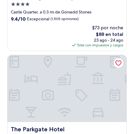
Propiedad
de
Castle Quarter, a 0.3 mi de Gorsedd Stones
4.0
9.4
9.4/10
Excepcional
(1,505 opiniones)
estrellas
de
$73 por noche
10,
El
$88 en total
Excepcional,
precio
(1,505
23 ago - 24 ago
actual
opiniones)
Total con impuestos y cargos
es
de
The Parkgate Hotel
$88
The Parkgate Hotel
The Parkgate Hotel