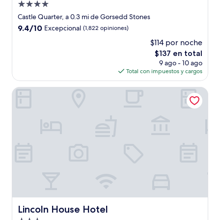
Propiedad
de
Castle Quarter, a 0.3 mi de Gorsedd Stones
4.0
9.4
9.4/10
Excepcional
(1,822 opiniones)
estrellas
de
$114 por noche
10,
El
$137 en total
Excepcional,
precio
(1,822
9 ago - 10 ago
actual
opiniones)
Total con impuestos y cargos
es
de
Lincoln House Hotel
$137
Lincoln House Hotel
Lincoln House Hotel