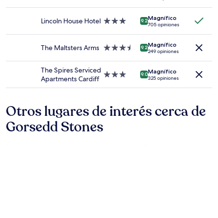
2
de
adultos.
4.0
Los
Magnífico
estrellas
Lincoln House Hotel
Propiedad
9.2
705 opiniones
precios
de
y
3.0
la
Magnífico
estrellas
The Maltsters Arms
Propiedad
9.2
249 opiniones
disponibilidad
de
están
3.5
The Spires Serviced
sujetos
Magnífico
estrellas
Propiedad
9.0
Apartments Cardiff
a
325 opiniones
de
cambios.
3.0
Aplican
estrellas
términos
Otros lugares de interés cerca de
adicionales.
Gorsedd Stones