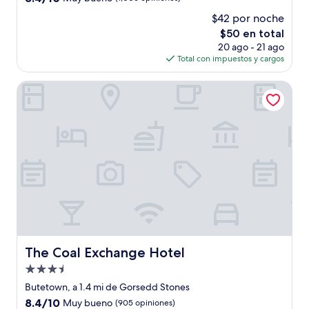
estrellas
de
$42 por noche
10,
El
$50 en total
Muy
precio
bueno,
20 ago - 21 ago
actual
(1,006
Total con impuestos y cargos
es
opiniones)
de
The Coal Exchange Hotel
$50
The Coal Exchange Hotel
The Coal Exchange Hotel
Propiedad
de
Butetown, a 1.4 mi de Gorsedd Stones
3.5
8.4
8.4/10
Muy bueno
(905 opiniones)