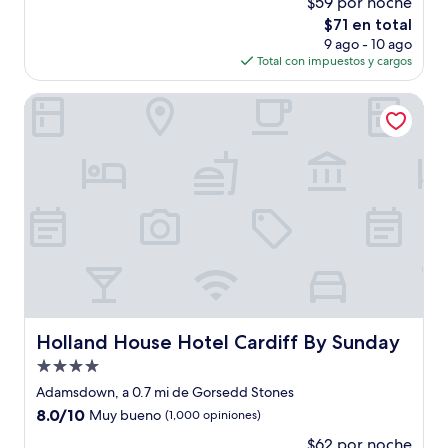
$59 por noche
10,
El
$71 en total
Muy
precio
bueno,
9 ago - 10 ago
actual
(218
Total con impuestos y cargos
es
opiniones)
de
Holland House Hotel Cardiff By Sunday
$71
Holland House Hotel Cardiff By Sunday
Holland House Hotel Cardiff By Sunday
Propiedad
de
Adamsdown, a 0.7 mi de Gorsedd Stones
4.0
8.0
8.0/10
Muy bueno
(1,000 opiniones)
estrellas
de
$62 por noche