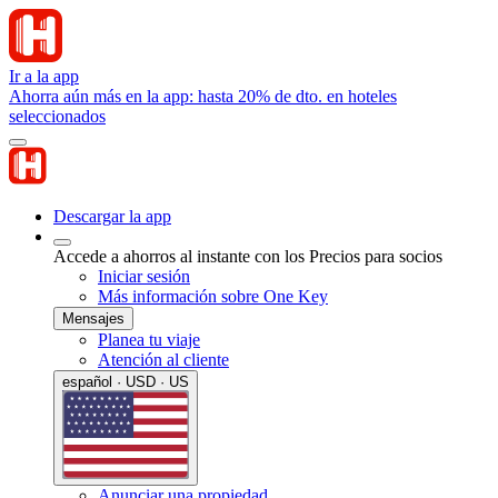
Ir a la app
Ahorra aún más en la app: hasta 20% de dto. en hoteles
seleccionados
Descargar la app
Accede a ahorros al instante con los Precios para socios
Iniciar sesión
Más información sobre One Key
Mensajes
Planea tu viaje
Atención al cliente
español · USD · US
Anunciar una propiedad