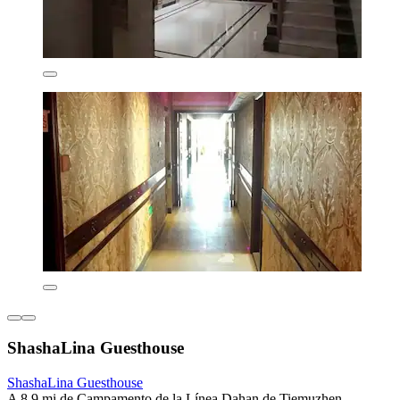
ShashaLina Guesthouse
ShashaLina Guesthouse
A 8.9 mi de Campamento de la Línea Dahan de Tiemuzhen