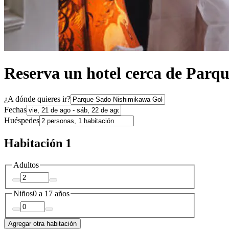
Reserva un hotel cerca de Par
¿A dónde quieres ir?
Fechas
Huéspedes
Habitación 1
Adultos
Niños
0 a 17 años
Agregar otra habitación