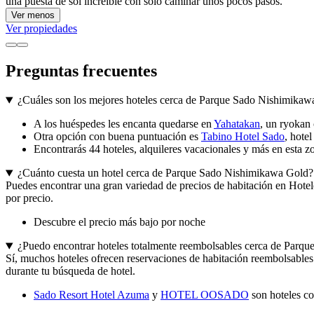
una puesta de sol increíble con solo caminar unos pocos pasos.
Ver menos
Ver propiedades
Preguntas frecuentes
¿Cuáles son los mejores hoteles cerca de Parque Sado Nishimikaw
A los huéspedes les encanta quedarse en
Yahatakan
, un ryokan
Otra opción con buena puntuación es
Tabino Hotel Sado
, hote
Encontrarás 44 hoteles, alquileres vacacionales y más en esta z
¿Cuánto cuesta un hotel cerca de Parque Sado Nishimikawa Gold?
Puedes encontrar una gran variedad de precios de habitación en Hoteles
por precio.
Descubre el precio más bajo por noche
¿Puedo encontrar hoteles totalmente reembolsables cerca de Par
Sí, muchos hoteles ofrecen reservaciones de habitación reembolsables s
durante tu búsqueda de hotel.
Sado Resort Hotel Azuma
y
HOTEL OOSADO
son hoteles co