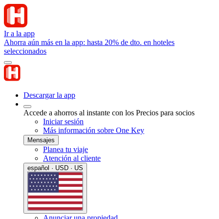
Ir a la app
Ahorra aún más en la app: hasta 20% de dto. en hoteles
seleccionados
Descargar la app
Accede a ahorros al instante con los Precios para socios
Iniciar sesión
Más información sobre One Key
Mensajes
Planea tu viaje
Atención al cliente
español · USD · US
Anunciar una propiedad