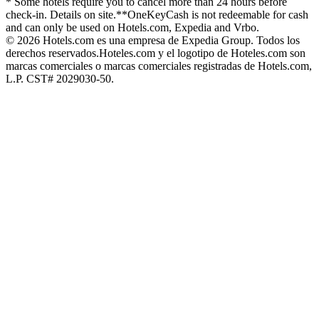
* Some hotels require you to cancel more than 24 hours before
check-in. Details on site.
**OneKeyCash is not redeemable for cash
and can only be used on Hotels.com, Expedia and Vrbo.
© 2026 Hotels.com es una empresa de Expedia Group. Todos los
derechos reservados.
Hoteles.com y el logotipo de Hoteles.com son
marcas comerciales o marcas comerciales registradas de Hotels.com,
L.P. CST# 2029030-50.