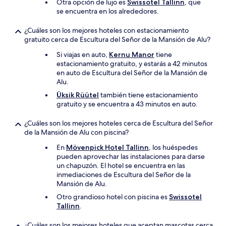
Otra opción de lujo es
Swissotel Tallinn
, que
se encuentra en los alrededores.
¿Cuáles son los mejores hoteles con estacionamiento
gratuito cerca de Escultura del Señor de la Mansión de Alu?
Si viajas en auto,
Kernu Manor
tiene
estacionamiento gratuito, y estarás a 42 minutos
en auto de Escultura del Señor de la Mansión de
Alu.
Üksik Rüütel
también tiene estacionamiento
gratuito y se encuentra a 43 minutos en auto.
¿Cuáles son los mejores hoteles cerca de Escultura del Señor
de la Mansión de Alu con piscina?
En
Mövenpick Hotel Tallinn
, los huéspedes
pueden aprovechar las instalaciones para darse
un chapuzón. El hotel se encuentra en las
inmediaciones de Escultura del Señor de la
Mansión de Alu.
Otro grandioso hotel con piscina es
Swissotel
Tallinn
.
¿Cuáles son los mejores hoteles que aceptan mascotas cerca