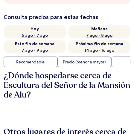
Consulta precios para estas fechas
Hoy
Mañana
6 ago - 7 ago
7 ago - 8 ago
Este fin de semana
Próximo fin de semana
7 ago - 9 ago
14 ago - 16 ago
Recomendable
Precio (menor a mayor)
Di
¿Dónde hospedarse cerca de
Escultura del Señor de la Mansión
de Alu?
Otros lugares de interés cerca de