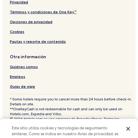
Privacidad
Términos y condiciones de One Key™
Opciones de privacidad
Cookies
Pautas y reporte de contenido
Otra información
Quiénes somos
Empleos
Guías de viaje
* Some hotels require you to cancel more than 24 hours before check-in.
Details on site.
**OneKeyCash is not redeemable for cash and can only be used on
Hotels.com, Expedia and Vrbo.
© 2026 Hotels.com es una empresa de Expedia Group. Todos los
derechos reservados.
Este sitio utiliza cookies y tecnologías de seguimiento
Hoteles.com y el logotipo de Hoteles.com son marcas comerciales o
similares. Como se indica en nuestro Aviso de privacidad, es
marcas comerciales registradas de Hotels.com, L.P. CST# 2029030-50.