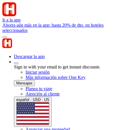
Ir a la app
Ahorra aún más en la app: hasta 20% de dto. en hoteles
seleccionados
Descargar la app
Sign in with your email to get instant discounts
Iniciar sesión
Más información sobre One Key
Mensajes
Planea tu viaje
Atención al cliente
español · USD · US
Anunciar una propiedad