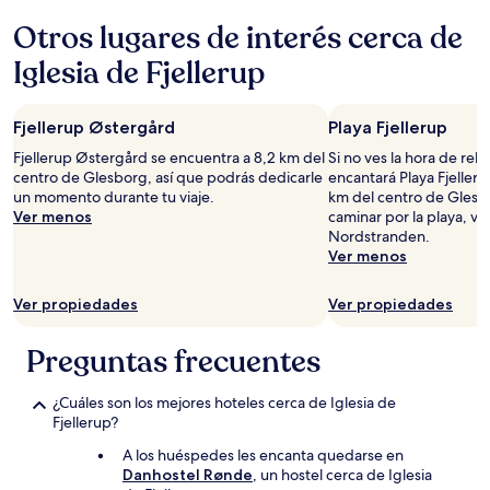
24
Otros lugares de interés cerca de
horas,
con
Iglesia de Fjellerup
base
en
una
Fjellerup Østergård
Playa Fjellerup
estancia
de
Fjellerup Østergård se encuentra a 8,2 km del
Si no ves la hora de relaj
1
centro de Glesborg, así que podrás dedicarle
encantará Playa Fjelleru
noche
un momento durante tu viaje.
km del centro de Glesbo
para
Ver menos
caminar por la playa, ve
2
Nordstranden.
adultos.
Ver menos
Los
precios
Ver propiedades
Ver propiedades
y
la
disponibilidad
Preguntas frecuentes
están
sujetos
¿Cuáles son los mejores hoteles cerca de Iglesia de
a
Fjellerup?
cambios.
Aplican
A los huéspedes les encanta quedarse en
términos
Danhostel Rønde
, un hostel cerca de Iglesia
adicionales.