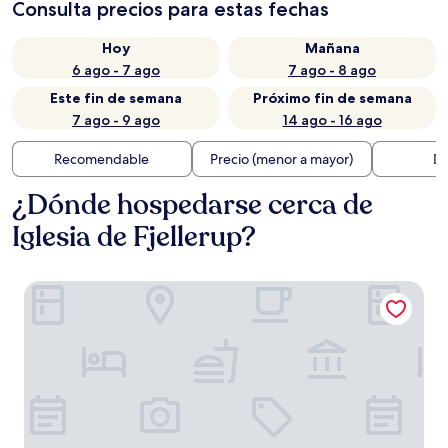
Consulta precios para estas fechas
Hoy
Mañana
6 ago - 7 ago
7 ago - 8 ago
Este fin de semana
Próximo fin de semana
7 ago - 9 ago
14 ago - 16 ago
Recomendable
Precio (menor a mayor)
Di
¿Dónde hospedarse cerca de
Iglesia de Fjellerup?
Pasescia Bed and Breakfast