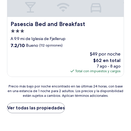
Pasescia Bed and Breakfast
Pasescia Bed and Breakfast
Propiedad
de
A 9.9 mi de Iglesia de Fjellerup
3.0
7.2
7.2/10
Bueno
(112 opiniones)
estrellas
de
$49 por noche
10,
El
$62 en total
Bueno,
precio
(112
7 ago - 8 ago
actual
opiniones)
Total con impuestos y cargos
es
de
Precio
$62
Precio más bajo por noche encontrado en las últimas 24 horas, con base
en una estancia de 1 noche para 2 adultos. Los precios y la disponibilidad
más
están sujetos a cambios. Aplican términos adicionales.
bajo
por
noche
Ver todas las propiedades
encontrado
en
las
últimas