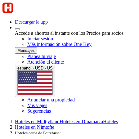
Descargar la app
Accede a ahorros al instante con los Precios para socios
Iniciar sesión
Más información sobre One Key
Mensajes
Planea tu viaje
Atención al cliente
español · USD · US
Anunciar una propiedad
Mis viajes
Sugerencias
Hoteles en Midtjylland
Hoteles en Dinamarca
Hoteles
Hoteles en Nimtofte
Hoteles cerca de Pottehuset