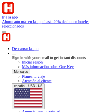
Ir a la app
Ahorra aún más en la app: hasta 20% de dto. en hoteles
seleccionados
Descargar la app
Sign in with your email to get instant discounts
Iniciar sesión
Más información sobre One Key
Mensajes
Planea tu viaje
Atención al cliente
español · USD · US
Anunciar una propiedad