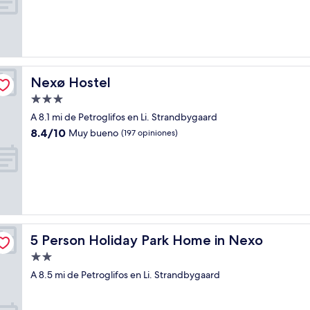
Excepcional,
(155
opiniones)
Nexø Hostel
Nexø Hostel
Propiedad
de
A 8.1 mi de Petroglifos en Li. Strandbygaard
3.0
8.4
8.4/10
Muy bueno
(197 opiniones)
estrellas
de
10,
Muy
bueno,
(197
opiniones)
5 Person Holiday Park Home in Nexo
5 Person Holiday Park Home in Nexo
Propiedad
de
A 8.5 mi de Petroglifos en Li. Strandbygaard
2.0
estrellas