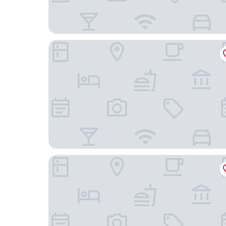
Harbour Sleep - Hostel
Hotel Skovly