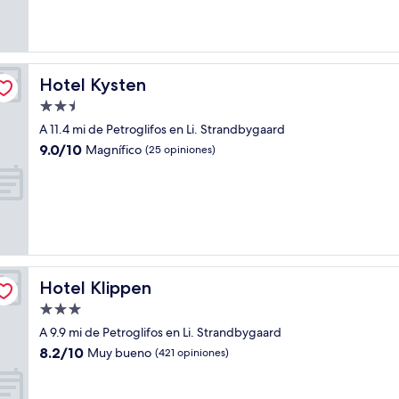
bueno,
(465
opiniones)
Hotel Kysten
Hotel Kysten
Propiedad
de
A 11.4 mi de Petroglifos en Li. Strandbygaard
2.5
9.0
9.0/10
Magnífico
(25 opiniones)
estrellas
de
10,
Magnífico,
(25
opiniones)
Hotel Klippen
Hotel Klippen
Propiedad
de
A 9.9 mi de Petroglifos en Li. Strandbygaard
3.0
8.2
8.2/10
Muy bueno
(421 opiniones)
estrellas
de
10,