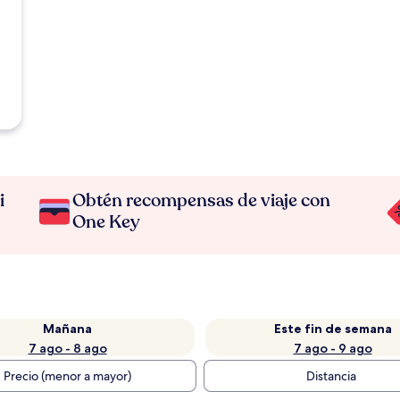
i
Obtén recompensas de viaje con
One Key
Mañana
Este fin de semana
7 ago - 8 ago
7 ago - 9 ago
Precio (menor a mayor)
Distancia