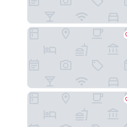
Nexø Hostel
5 Person Holiday Park Home in Nexo