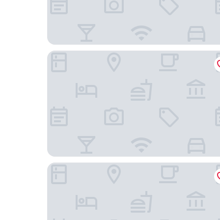
Klippen - Skt. Jørgens Gaard
2 Person Holiday Park Home in Nexo