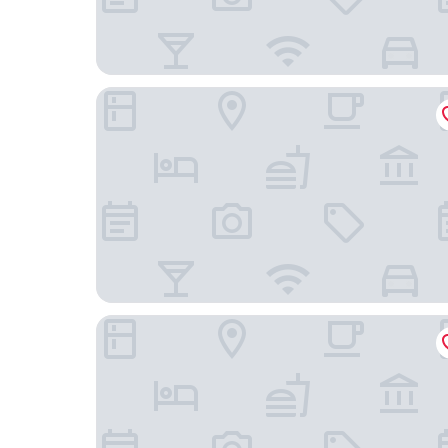
Hotel Balka Strand
Stammershalle Badehotel & Spa