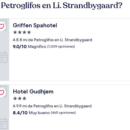
Petroglifos en Li. Strandbygaard?
Griffen Spahotel
Griffen Spahotel
Propiedad
de
A 8.8 mi de Petroglifos en Li. Strandbygaard
4.0
9.0
9.0/10
Magnífico
(1,009 opiniones)
estrellas
de
10,
Magnífico,
(1,009
opiniones)
Hotel Gudhjem
Hotel Gudhjem
Propiedad
de
A 9.9 mi de Petroglifos en Li. Strandbygaard
3.0
8.4
8.4/10
Muy bueno
(465 opiniones)
estrellas
de
10,
Muy