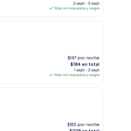
precio
2 sept - 3 sept
actual
Total con impuestos y cargos
es
de
$174
$147 por noche
El
$184 en total
precio
1 sept - 2 sept
actual
Total con impuestos y cargos
es
de
$184
$182 por noche
El
$228 en total