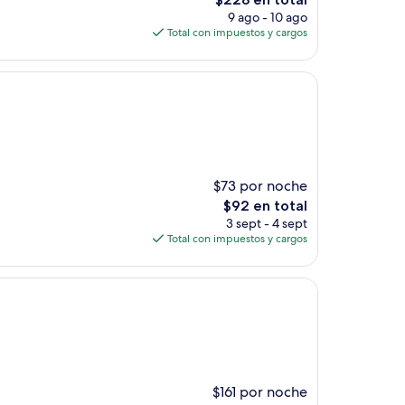
precio
9 ago - 10 ago
actual
Total con impuestos y cargos
es
de
$228
$73 por noche
El
$92 en total
precio
3 sept - 4 sept
actual
Total con impuestos y cargos
es
de
$92
$161 por noche