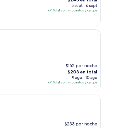
precio
5 sept - 6 sept
actual
Total con impuestos y cargos
es
de
$243
$162 por noche
El
$203 en total
precio
9 ago - 10 ago
actual
Total con impuestos y cargos
es
de
$203
$233 por noche