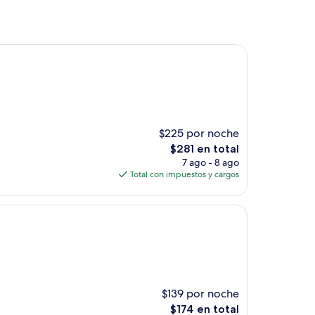
$225 por noche
El
$281 en total
precio
7 ago - 8 ago
actual
Total con impuestos y cargos
es
de
$281
$139 por noche
El
$174 en total