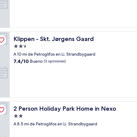
Klippen - Skt. Jørgens Gaard
Klippen - Skt. Jørgens Gaard
Propiedad
de
A 10 mi de Petroglifos en Li. Strandbygaard
2.5
7.4
7.4/10
Bueno
(3 opiniones)
estrellas
de
10,
Bueno,
(3
opiniones)
2 Person Holiday Park Home in Nexo
2 Person Holiday Park Home in Nexo
Propiedad
de
A 8.5 mi de Petroglifos en Li. Strandbygaard
2.0
estrellas