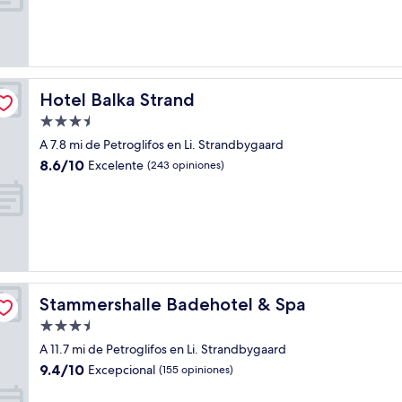
Magnífico,
(536
opiniones)
Hotel Balka Strand
Hotel Balka Strand
Propiedad
de
A 7.8 mi de Petroglifos en Li. Strandbygaard
3.5
8.6
8.6/10
Excelente
(243 opiniones)
estrellas
de
10,
Excelente,
(243
opiniones)
Stammershalle Badehotel & Spa
Stammershalle Badehotel & Spa
Propiedad
de
A 11.7 mi de Petroglifos en Li. Strandbygaard
3.5
9.4
9.4/10
Excepcional
(155 opiniones)
estrellas
de
10,