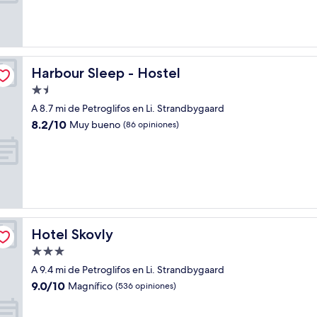
Muy
bueno,
(421
opiniones)
Harbour Sleep - Hostel
Harbour Sleep - Hostel
Propiedad
de
A 8.7 mi de Petroglifos en Li. Strandbygaard
1.5
8.2
8.2/10
Muy bueno
(86 opiniones)
estrellas
de
10,
Muy
bueno,
(86
opiniones)
Hotel Skovly
Hotel Skovly
Propiedad
de
A 9.4 mi de Petroglifos en Li. Strandbygaard
3.0
9.0
9.0/10
Magnífico
(536 opiniones)
estrellas
de
10,