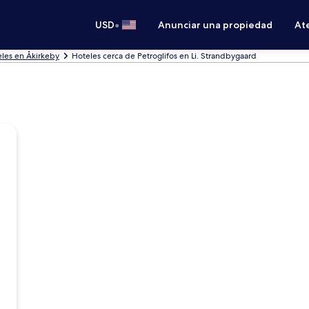
•
USD
Anunciar una propiedad
Ate
les en Åkirkeby
Hoteles cerca de Petroglifos en Li. Strandbygaard