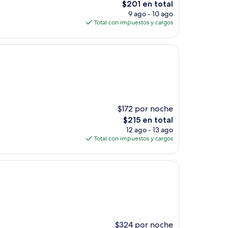
El
$201 en total
precio
9 ago - 10 ago
actual
Total con impuestos y cargos
es
de
$201
$172 por noche
El
$215 en total
precio
12 ago - 13 ago
actual
Total con impuestos y cargos
es
de
$215
$324 por noche