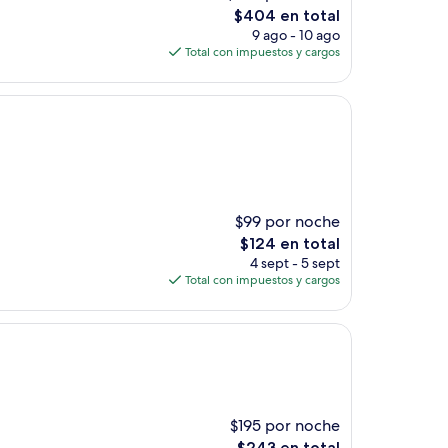
El
$404 en total
precio
9 ago - 10 ago
actual
Total con impuestos y cargos
es
de
$404
$99 por noche
El
$124 en total
precio
4 sept - 5 sept
actual
Total con impuestos y cargos
es
de
$124
$195 por noche
El
$243 en total