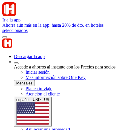
Ir a la app
Ahorra aún más en la app: hasta 20% de dto. en hoteles
seleccionados
Descargar la app
Accede a ahorros al instante con los Precios para socios
Iniciar sesión
Más información sobre One Key
Mensajes
Planea tu viaje
Atención al cliente
español · USD · US
Anunciar una propiedad