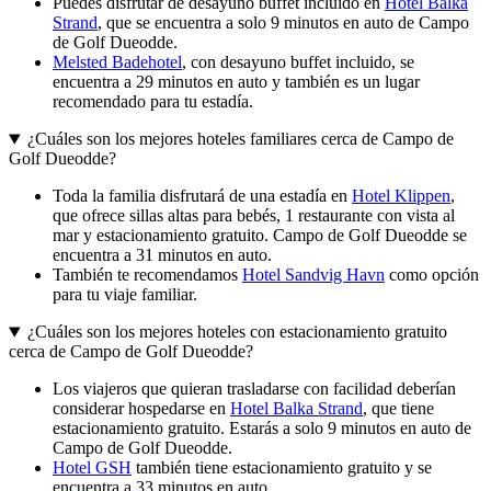
Puedes disfrutar de desayuno buffet incluido en
Hotel Balka
Strand
, que se encuentra a solo 9 minutos en auto de Campo
de Golf Dueodde.
Melsted Badehotel
, con desayuno buffet incluido, se
encuentra a 29 minutos en auto y también es un lugar
recomendado para tu estadía.
¿Cuáles son los mejores hoteles familiares cerca de Campo de
Golf Dueodde?
Toda la familia disfrutará de una estadía en
Hotel Klippen
,
que ofrece sillas altas para bebés, 1 restaurante con vista al
mar y estacionamiento gratuito. Campo de Golf Dueodde se
encuentra a 31 minutos en auto.
También te recomendamos
Hotel Sandvig Havn
como opción
para tu viaje familiar.
¿Cuáles son los mejores hoteles con estacionamiento gratuito
cerca de Campo de Golf Dueodde?
Los viajeros que quieran trasladarse con facilidad deberían
considerar hospedarse en
Hotel Balka Strand
, que tiene
estacionamiento gratuito. Estarás a solo 9 minutos en auto de
Campo de Golf Dueodde.
Hotel GSH
también tiene estacionamiento gratuito y se
encuentra a 33 minutos en auto.