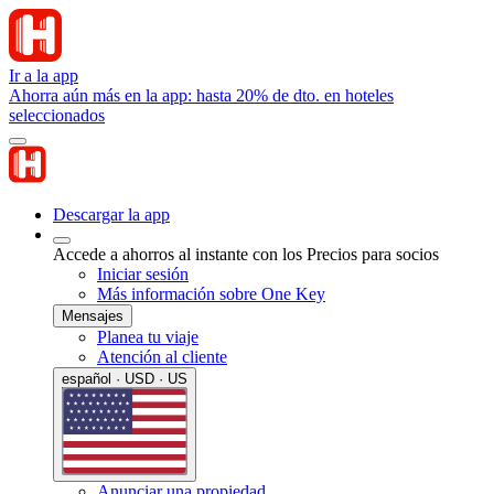
Ir a la app
Ahorra aún más en la app: hasta 20% de dto. en hoteles
seleccionados
Descargar la app
Accede a ahorros al instante con los Precios para socios
Iniciar sesión
Más información sobre One Key
Mensajes
Planea tu viaje
Atención al cliente
español · USD · US
Anunciar una propiedad