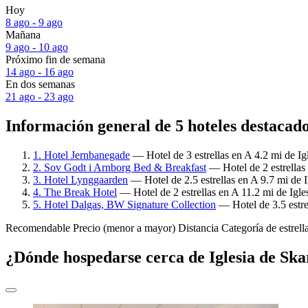
Hoy
8 ago - 9 ago
Mañana
9 ago - 10 ago
Próximo fin de semana
14 ago - 16 ago
En dos semanas
21 ago - 23 ago
Información general de 5 hoteles destacado
1. Hotel Jernbanegade
— Hotel de 3 estrellas en A 4.2 mi de Ig
2. Sov Godt i Arnborg Bed & Breakfast
— Hotel de 2 estrellas 
3. Hotel Lynggaarden
— Hotel de 2.5 estrellas en A 9.7 mi de I
4. The Break Hotel
— Hotel de 2 estrellas en A 11.2 mi de Igles
5. Hotel Dalgas, BW Signature Collection
— Hotel de 3.5 estre
Recomendable
Precio (menor a mayor)
Distancia
Categoría de estrell
¿Dónde hospedarse cerca de Iglesia de Ska