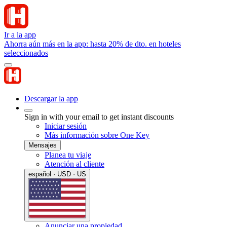
Ir a la app
Ahorra aún más en la app: hasta 20% de dto. en hoteles
seleccionados
Descargar la app
Sign in with your email to get instant discounts
Iniciar sesión
Más información sobre One Key
Mensajes
Planea tu viaje
Atención al cliente
español · USD · US
Anunciar una propiedad