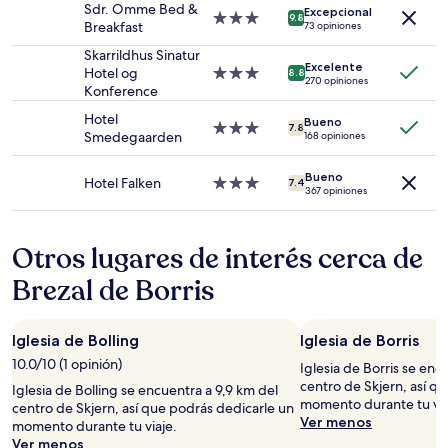
Sdr. Omme Bed &
para
Excepcional
estrellas
Propiedad
9.8
Breakfast
73 opiniones
2
de
adultos.
3.0
Skarrildhus Sinatur
Los
Excelente
estrellas
Hotel og
Propiedad
8.8
270 opiniones
precios
Konference
de
y
3.0
Hotel
la
Bueno
estrellas
Propiedad
7.8
Smedegaarden
168 opiniones
disponibilidad
de
están
3.0
sujetos
Bueno
estrellas
Hotel Falken
Propiedad
7.4
a
367 opiniones
de
cambios.
3.0
Aplican
estrellas
términos
Otros lugares de interés cerca de
adicionales.
Brezal de Borris
Iglesia de Bolling
Iglesia de Borris
10.0/10 (1 opinión)
Iglesia de Borris se enc
centro de Skjern, así q
Iglesia de Bolling se encuentra a 9,9 km del
momento durante tu via
centro de Skjern, así que podrás dedicarle un
Ver menos
momento durante tu viaje.
Ver menos