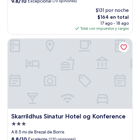
9.8
9.8/10
Excepcional
(73 opiniones)
estrellas
de
$131 por noche
10,
El
$164 en total
Excepcional,
precio
(73
17 ago - 18 ago
actual
opiniones)
Total con impuestos y cargos
es
de
Skarrildhus Sinatur Hotel og Konference
$164
Skarrildhus Sinatur Hotel og Konference
Skarrildhus Sinatur Hotel og Konference
Propiedad
de
A 8.5 mi de Brezal de Borris
3.0
8.8
8.8/10
Excelente
(270 opiniones)