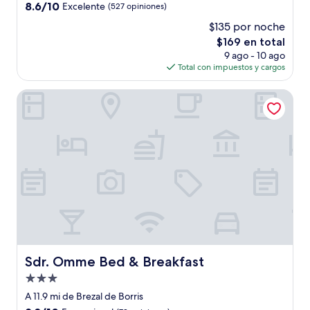
3.0
8.6
8.6/10
Excelente
(527 opiniones)
estrellas
de
$135 por noche
10,
El
$169 en total
Excelente,
precio
(527
9 ago - 10 ago
actual
opiniones)
Total con impuestos y cargos
es
de
Sdr. Omme Bed & Breakfast
$169
Sdr. Omme Bed & Breakfast
Sdr. Omme Bed & Breakfast
Propiedad
de
A 11.9 mi de Brezal de Borris
3.0