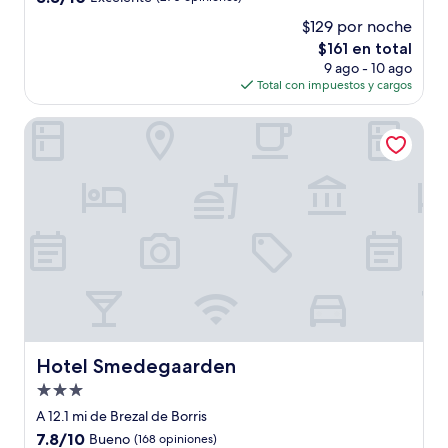
estrellas
de
$129 por noche
10,
El
$161 en total
Excelente,
precio
(270
9 ago - 10 ago
actual
opiniones)
Total con impuestos y cargos
es
de
Hotel Smedegaarden
$161
Hotel Smedegaarden
Hotel Smedegaarden
Propiedad
de
A 12.1 mi de Brezal de Borris
3.0
7.8
7.8/10
Bueno
(168 opiniones)