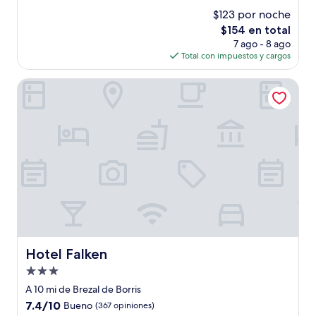
estrellas
de
$123 por noche
10,
El
$154 en total
Bueno,
precio
(168
7 ago - 8 ago
actual
opiniones)
Total con impuestos y cargos
es
de
Hotel Falken
$154
Hotel Falken
Hotel Falken
Propiedad
de
A 10 mi de Brezal de Borris
3.0
7.4
7.4/10
Bueno
(367 opiniones)