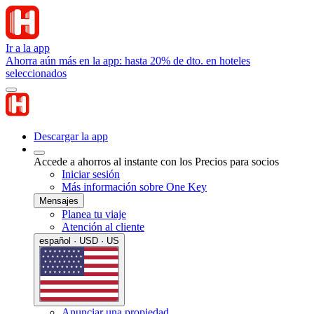
Ir a la app
Ahorra aún más en la app: hasta 20% de dto. en hoteles
seleccionados
Descargar la app
Accede a ahorros al instante con los Precios para socios
Iniciar sesión
Más información sobre One Key
Mensajes
Planea tu viaje
Atención al cliente
español · USD · US
Anunciar una propiedad