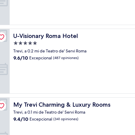
Excepcional,
(238
opiniones)
U-Visionary Roma Hotel
U-Visionary Roma Hotel
Propiedad
de
Trevi, a 0.2 mi de Teatro de' Servi Roma
5.0
9.6
9.6/10
Excepcional
(487 opiniones)
estrellas
de
10,
Excepcional,
(487
opiniones)
My Trevi Charming & Luxury Rooms
My Trevi Charming & Luxury Rooms
Trevi, a 0.1 mi de Teatro de' Servi Roma
9.4
9.4/10
Excepcional
(341 opiniones)
de
10,
Excepcional,