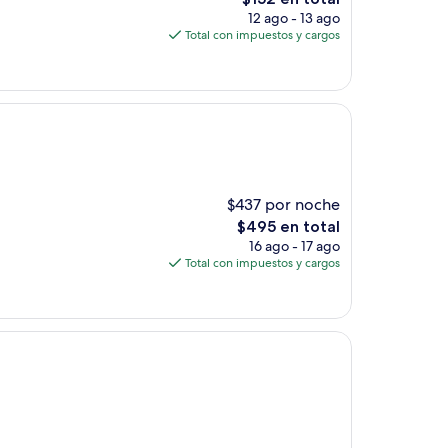
precio
12 ago - 13 ago
actual
Total con impuestos y cargos
es
de
$152
$437 por noche
El
$495 en total
precio
16 ago - 17 ago
actual
Total con impuestos y cargos
es
de
$495