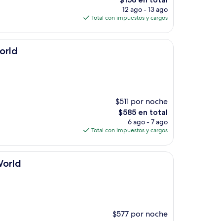
precio
12 ago - 13 ago
actual
Total con impuestos y cargos
es
de
$158
orld
$511 por noche
El
$585 en total
precio
6 ago - 7 ago
actual
Total con impuestos y cargos
es
de
$585
World
$577 por noche