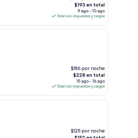
El
$193 en total
precio
9 ago - 10 ago
actual
Total con impuestos y cargos
es
de
$193
$186 por noche
El
$228 en total
precio
15 ago - 16 ago
actual
Total con impuestos y cargos
es
de
$228
$125 por noche
El
$152 en total