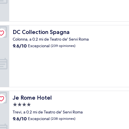
Excepcional,
(145
opiniones)
DC Collection Spagna
DC Collection Spagna
Colonna, a 0.2 mi de Teatro de' Servi Roma
9.6
9.6/10
Excepcional
(239 opiniones)
de
10,
Excepcional,
(239
opiniones)
Je Rome Hotel
Je Rome Hotel
Propiedad
de
Trevi, a 0.2 mi de Teatro de' Servi Roma
4.0
9.6
9.6/10
Excepcional
(238 opiniones)
estrellas
de
10,