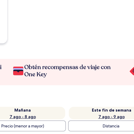
i
Obtén recompensas de viaje con
One Key
Mañana
Este fin de semana
7 ago - 8 ago
7 ago - 9 ago
Precio (menor a mayor)
Distancia