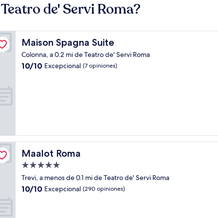
Teatro de' Servi Roma?
Maison Spagna Suite
Maison Spagna Suite
Colonna, a 0.2 mi de Teatro de' Servi Roma
10.0
10/10
Excepcional
(7 opiniones)
de
10,
Excepcional,
(7
opiniones)
Maalot Roma
Maalot Roma
Propiedad
de
Trevi, a menos de 0.1 mi de Teatro de' Servi Roma
5.0
10.0
10/10
Excepcional
(290 opiniones)
estrellas
de
10,
Excepcional,