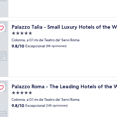
Excepcional,
(99
opiniones)
Palazzo Talìa - Small Luxury Hotels of the World
Palazzo Talìa - Small Luxury Hotels of the W
Propiedad
de
Colonna, a 0.1 mi de Teatro de' Servi Roma
5.0
9.8
9.8/10
Excepcional
(88 opiniones)
estrellas
de
10,
Excepcional,
(88
opiniones)
Palazzo Roma - The Leading Hotels of the World
Palazzo Roma - The Leading Hotels of the 
Propiedad
de
Colonna, a 0.1 mi de Teatro de' Servi Roma
5.0
9.8
9.8/10
Excepcional
(145 opiniones)
estrellas
de
10,