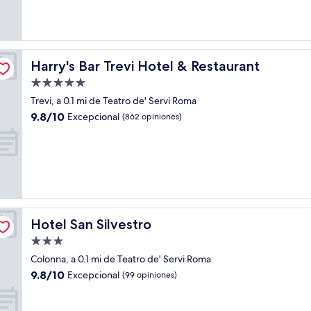
(290
opiniones)
Harry's Bar Trevi Hotel & Restaurant
Harry's Bar Trevi Hotel & Restaurant
Propiedad
de
Trevi, a 0.1 mi de Teatro de' Servi Roma
5.0
9.8
9.8/10
Excepcional
(862 opiniones)
estrellas
de
10,
Excepcional,
(862
opiniones)
Hotel San Silvestro
Hotel San Silvestro
Propiedad
de
Colonna, a 0.1 mi de Teatro de' Servi Roma
3.0
9.8
9.8/10
Excepcional
(99 opiniones)
estrellas
de
10,