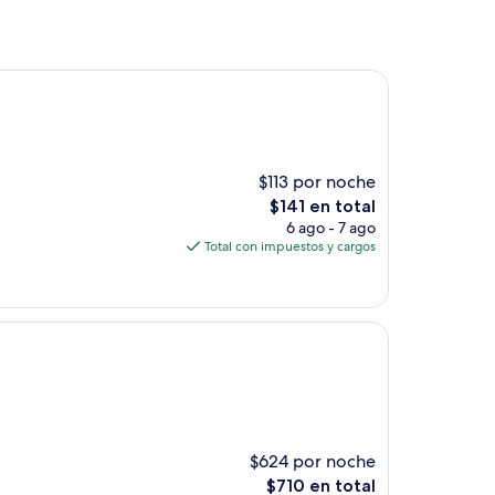
$113 por noche
El
$141 en total
precio
6 ago - 7 ago
actual
Total con impuestos y cargos
es
de
$141
$624 por noche
El
$710 en total