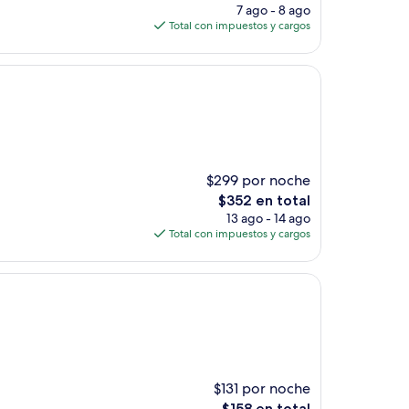
precio
7 ago - 8 ago
actual
Total con impuestos y cargos
es
de
$710
$299 por noche
El
$352 en total
precio
13 ago - 14 ago
actual
Total con impuestos y cargos
es
de
$352
$131 por noche
El
$158 en total