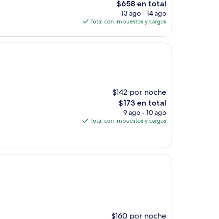
El
$658 en total
precio
13 ago - 14 ago
actual
Total con impuestos y cargos
es
de
$658
$142 por noche
El
$173 en total
precio
9 ago - 10 ago
actual
Total con impuestos y cargos
es
de
$173
$160 por noche