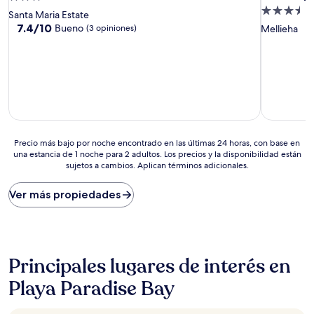
Propiedad
de
Santa Maria Estate
de
3.0
7.4
7.4/10
Bueno
(3 opiniones)
Mellieha
de
3.5
estrellas
10,
estrellas
Bueno,
(3
opiniones)
Precio
Precio más bajo por noche encontrado en las últimas 24 horas, con base en
una estancia de 1 noche para 2 adultos. Los precios y la disponibilidad están
más
sujetos a cambios. Aplican términos adicionales.
bajo
por
noche
Ver más propiedades
encontrado
en
las
últimas
24
Principales lugares de interés en
horas,
con
Playa Paradise Bay
base
en