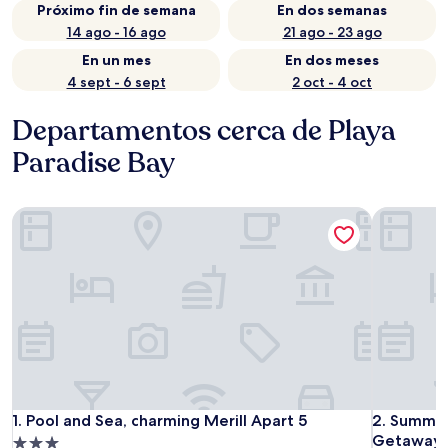
Próximo fin de semana
En dos semanas
14 ago - 16 ago
21 ago - 23 ago
En un mes
En dos meses
4 sept - 6 sept
2 oct - 4 oct
Departamentos cerca de Playa
Paradise Bay
Pool and Sea, charming Merill Apart 5
Summer Br
Pool and Sea, charming Merill Apart 5
Summer Br
1. Pool and Sea, charming Merill Apart 5
2. Summer
Getaways
Propiedad