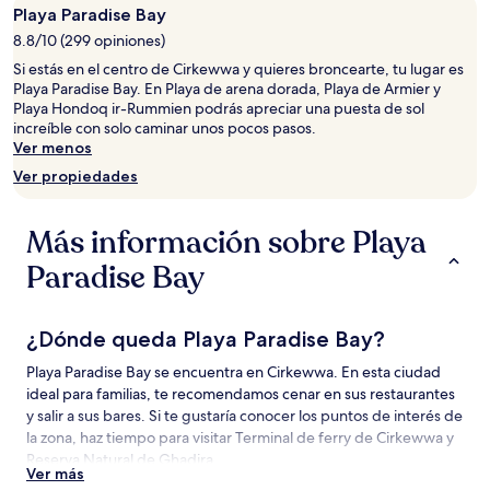
una
Playa Paradise Bay
estancia
8.8/10 (299 opiniones)
de
1
Si estás en el centro de Cirkewwa y quieres broncearte, tu lugar es
noche
Playa Paradise Bay. En Playa de arena dorada, Playa de Armier y
para
Playa Hondoq ir-Rummien podrás apreciar una puesta de sol
2
increíble con solo caminar unos pocos pasos.
adultos.
Ver menos
Los
Ver propiedades
precios
y
la
Más información sobre Playa
disponibilidad
están
Paradise Bay
sujetos
a
cambios.
¿Dónde queda Playa Paradise Bay?
Aplican
términos
Playa Paradise Bay se encuentra en Cirkewwa. En esta ciudad
adicionales.
ideal para familias, te recomendamos cenar en sus restaurantes
y salir a sus bares. Si te gustaría conocer los puntos de interés de
la zona, haz tiempo para visitar Terminal de ferry de Cirkewwa y
Reserva Natural de Ghadira.
Ver más