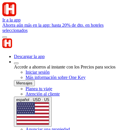
Ir a la app
Ahorra aún más en la app: hasta 20% de dto. en hoteles
seleccionados
Descargar la app
Accede a ahorros al instante con los Precios para socios
Iniciar sesión
Más información sobre One Key
Mensajes
Planea tu viaje
Atención al cliente
español · USD · US
Anunciar una propiedad