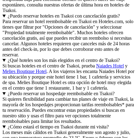
espontáneo, consulta nuestras ofertas de última hora en hoteles de
Tsakoi.
¿Puedo reservar hoteles en Tsakoi con cancelación gratis?
Para reservar un hotel reembolsable en Tsakoi en Hoteles.com, solo
tienes que filtrar por "Opciones de cancelación" y seleccionar
"Propiedad totalmente reembolsable". Muchos hoteles ofrecen
cancelación gratis, así que puedes recibir un reembolso si necesitas
cancelar. Algunos hoteles requieren que canceles más de 24 horas
antes del check-in, por lo que debes corroborar esto antes de
reservar.
¿Qué hoteles son los más elegidos en el centro de Tsakoi?
Si buscas hoteles en el centro de Tsakoi, prueba
Naiades Hotel
y
Melies Boutique Hotel
. A los viajeros les encanta Naiades Hotel por
su ubicación y porque este hotel tiene 1 bar, 1 cafetería y servicios
de spa. Melies Boutique Hotel es otra opción de hotel muy elegida
en el centro que tiene 1 restaurante, 1 bar y 1 cafetería.
¿Puedo reservar un hospedaje reembolsable en Tsakoi?
Si quieres flexibilidad para cambiar tus planes de viaje en Tsakoi, la
mayoría de los hospedajes proporcionan tarifas reembolsables* para
tu reservación. Puedes encontrar estas propiedades si buscas en
nuestro sitio y usas el filtro para ver opciones totalmente
reembolsables para limitar los resultados.
¿Cómo estará el tiempo en Tsakoi durante mi visita?
Los meses más cálidos en Tsakoi generalmente son agosto y julio,
con una temperatura promedio de 23 °C. Enero y febrero son los