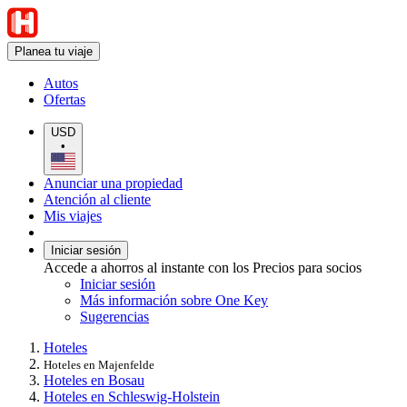
Planea tu viaje
Autos
Ofertas
USD
•
Anunciar una propiedad
Atención al cliente
Mis viajes
Iniciar sesión
Accede a ahorros al instante con los Precios para socios
Iniciar sesión
Más información sobre One Key
Sugerencias
Hoteles
Hoteles en Majenfelde
Hoteles en Bosau
Hoteles en Schleswig-Holstein