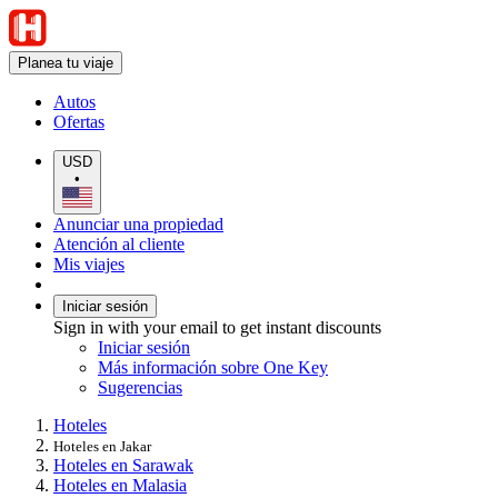
Planea tu viaje
Autos
Ofertas
USD
•
Anunciar una propiedad
Atención al cliente
Mis viajes
Iniciar sesión
Sign in with your email to get instant discounts
Iniciar sesión
Más información sobre One Key
Sugerencias
Hoteles
Hoteles en Jakar
Hoteles en Sarawak
Hoteles en Malasia