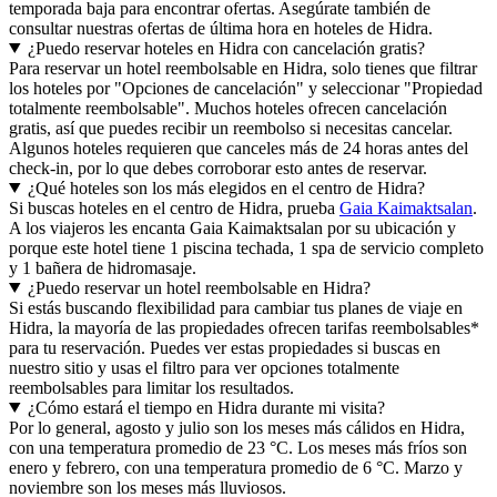
temporada baja para encontrar ofertas. Asegúrate también de
consultar nuestras ofertas de última hora en hoteles de Hidra.
¿Puedo reservar hoteles en Hidra con cancelación gratis?
Para reservar un hotel reembolsable en Hidra, solo tienes que filtrar
los hoteles por "Opciones de cancelación" y seleccionar "Propiedad
totalmente reembolsable". Muchos hoteles ofrecen cancelación
gratis, así que puedes recibir un reembolso si necesitas cancelar.
Algunos hoteles requieren que canceles más de 24 horas antes del
check-in, por lo que debes corroborar esto antes de reservar.
¿Qué hoteles son los más elegidos en el centro de Hidra?
Si buscas hoteles en el centro de Hidra, prueba
Gaia Kaimaktsalan
.
A los viajeros les encanta Gaia Kaimaktsalan por su ubicación y
porque este hotel tiene 1 piscina techada, 1 spa de servicio completo
y 1 bañera de hidromasaje.
¿Puedo reservar un hotel reembolsable en Hidra?
Si estás buscando flexibilidad para cambiar tus planes de viaje en
Hidra, la mayoría de las propiedades ofrecen tarifas reembolsables*
para tu reservación. Puedes ver estas propiedades si buscas en
nuestro sitio y usas el filtro para ver opciones totalmente
reembolsables para limitar los resultados.
¿Cómo estará el tiempo en Hidra durante mi visita?
Por lo general, agosto y julio son los meses más cálidos en Hidra,
con una temperatura promedio de 23 °C. Los meses más fríos son
enero y febrero, con una temperatura promedio de 6 °C. Marzo y
noviembre son los meses más lluviosos.