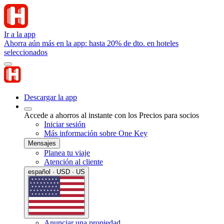
Ir a la app
Ahorra aún más en la app: hasta 20% de dto. en hoteles
seleccionados
Descargar la app
Accede a ahorros al instante con los Precios para socios
Iniciar sesión
Más información sobre One Key
Mensajes
Planea tu viaje
Atención al cliente
español · USD · US
Anunciar una propiedad