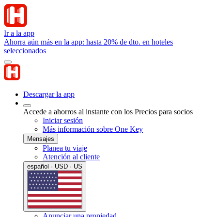
Ir a la app
Ahorra aún más en la app: hasta 20% de dto. en hoteles
seleccionados
Descargar la app
Accede a ahorros al instante con los Precios para socios
Iniciar sesión
Más información sobre One Key
Mensajes
Planea tu viaje
Atención al cliente
español · USD · US
Anunciar una propiedad