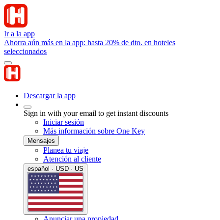
Ir a la app
Ahorra aún más en la app: hasta 20% de dto. en hoteles
seleccionados
Descargar la app
Sign in with your email to get instant discounts
Iniciar sesión
Más información sobre One Key
Mensajes
Planea tu viaje
Atención al cliente
español · USD · US
Anunciar una propiedad