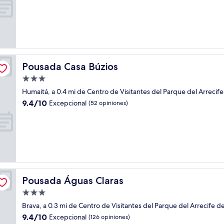
10,
Excepcional,
(40
opiniones)
Pousada Casa Búzios
Pousada Casa Búzios
Propiedad
de
Humaitá, a 0.4 mi de Centro de Visitantes del Parque del Arrecife
3.0
9.4
9.4/10
Excepcional
(52 opiniones)
estrellas
de
10,
Excepcional,
(52
opiniones)
Pousada Águas Claras
Pousada Águas Claras
Propiedad
de
Brava, a 0.3 mi de Centro de Visitantes del Parque del Arrecife d
3.0
9.4
9.4/10
Excepcional
(126 opiniones)