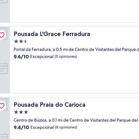
Excepcional,
(90
opiniones)
Pousada L'Grace Ferradura
Pousada L'Grace Ferradura
Propiedad
de
Portal da Ferradura, a 0.5 mi de Centro de Visitantes del Parque d
2.5
9.6
9.6/10
Excepcional
(5 opiniones)
estrellas
de
10,
Excepcional,
(5
opiniones)
Pousada Praia do Carioca
Pousada Praia do Carioca
Propiedad
de
Centro de Búzios, a 0.1 mi de Centro de Visitantes del Parque del 
3.0
9.4
9.4/10
Excepcional
(8 opiniones)
estrellas
de
10,