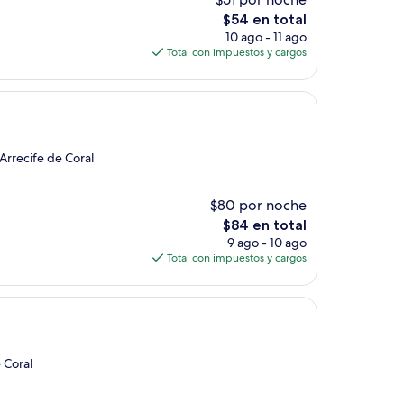
El
$54 en total
precio
10 ago - 11 ago
actual
Total con impuestos y cargos
es
de
$54
Arrecife de Coral
$80 por noche
El
$84 en total
precio
9 ago - 10 ago
actual
Total con impuestos y cargos
es
de
$84
 Coral