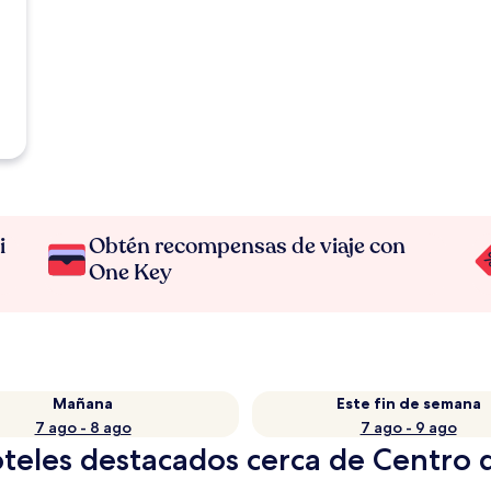
i
Obtén recompensas de viaje con
One Key
Mañana
Este fin de semana
7 ago - 8 ago
7 ago - 9 ago
teles destacados cerca de Centro d