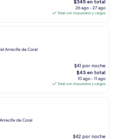
El
$345 en total
precio
26 ago - 27 ago
actual
Total con impuestos y cargos
es
de
$345
el Arrecife de Coral
$41 por noche
El
$43 en total
precio
10 ago - 11 ago
actual
Total con impuestos y cargos
es
de
$43
Arrecife de Coral
$42 por noche