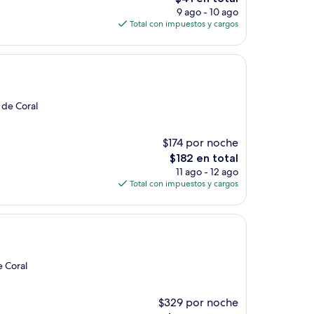
precio
9 ago - 10 ago
actual
Total con impuestos y cargos
es
de
$41
 de Coral
$174 por noche
El
$182 en total
precio
11 ago - 12 ago
actual
Total con impuestos y cargos
es
de
$182
e Coral
$329 por noche