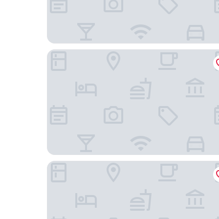
Onda Lofts
Foca Guest House