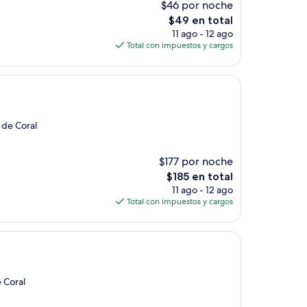
$46 por noche
El
$49 en total
precio
11 ago - 12 ago
actual
Total con impuestos y cargos
es
de
$49
 de Coral
$177 por noche
El
$185 en total
precio
11 ago - 12 ago
actual
Total con impuestos y cargos
es
de
$185
e Coral