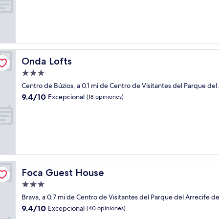
10,
Excepcional,
(15
opiniones)
Onda Lofts
Onda Lofts
Propiedad
de
Centro de Búzios, a 0.1 mi de Centro de Visitantes del Parque del 
3.0
9.4
9.4/10
Excepcional
(18 opiniones)
estrellas
de
10,
Excepcional,
(18
opiniones)
Foca Guest House
Foca Guest House
Propiedad
de
Brava, a 0.7 mi de Centro de Visitantes del Parque del Arrecife de
3.0
9.4
9.4/10
Excepcional
(40 opiniones)
estrellas
de