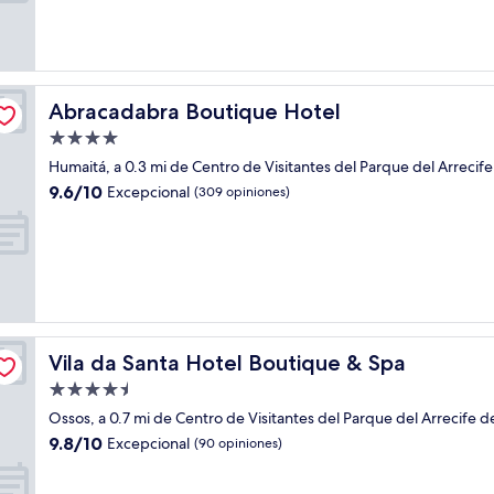
(5
opiniones)
Abracadabra Boutique Hotel
Abracadabra Boutique Hotel
Propiedad
de
Humaitá, a 0.3 mi de Centro de Visitantes del Parque del Arrecife
4.0
9.6
9.6/10
Excepcional
(309 opiniones)
estrellas
de
10,
Excepcional,
(309
opiniones)
Vila da Santa Hotel Boutique & Spa
Vila da Santa Hotel Boutique & Spa
Propiedad
de
Ossos, a 0.7 mi de Centro de Visitantes del Parque del Arrecife d
4.5
9.8
9.8/10
Excepcional
(90 opiniones)
estrellas
de
10,