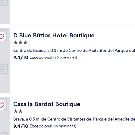
Excepcional,
(8
opiniones)
D Blue Búzios Hotel Boutique
D Blue Búzios Hotel Boutique
Propiedad
de
Centro de Búzios, a 0.3 mi de Centro de Visitantes del Parque del
3.0
9.4
9.4/10
Excepcional
(26 opiniones)
estrellas
de
10,
Excepcional,
(26
opiniones)
Casa la Bardot Boutique
Casa la Bardot Boutique
Propiedad
de
Brava, a 0.5 mi de Centro de Visitantes del Parque del Arrecife d
2.0
9.4
9.4/10
Excepcional
(15 opiniones)
estrellas
de