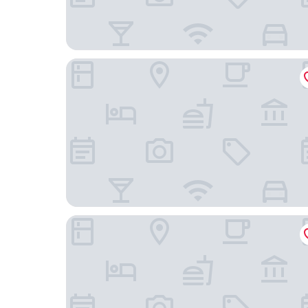
Pousada L'Grace Ferradura
Pousada Praia do Carioca