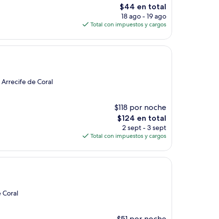
El
$44 en total
precio
18 ago - 19 ago
actual
Total con impuestos y cargos
es
de
$44
 Arrecife de Coral
$118 por noche
El
$124 en total
precio
2 sept - 3 sept
actual
Total con impuestos y cargos
es
de
$124
e Coral
$51 por noche