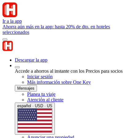
Ir a la app
Ahorra aún más en la app: hasta 20% de dto. en hoteles
seleccionados
Descargar la app
Accede a ahorros al instante con los Precios para socios
Iniciar sesión
Más información sobre One Key
Mensajes
Planea tu viaje
Atención al cliente
español · USD · US
Anunciar una propiedad