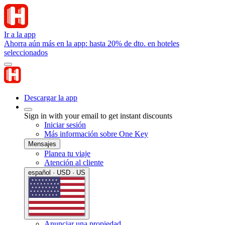
Ir a la app
Ahorra aún más en la app: hasta 20% de dto. en hoteles
seleccionados
Descargar la app
Sign in with your email to get instant discounts
Iniciar sesión
Más información sobre One Key
Mensajes
Planea tu viaje
Atención al cliente
español · USD · US
Anunciar una propiedad