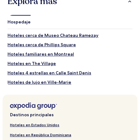
Explora más
Atracciones para visitar cerca de Playa Jean Doré
Viejo Puerto de Montreal
Bell Centre
Hospedaje
Basílica de Notre Dame
Centro de convenciones de Montreal
Hoteles cerca de Museo Chateau Ramezay
Calle Sainte-Catherine
Hoteles cerca de Phillips Square
Otros puntos de interés cerca de Playa Jean Doré
Hoteles familiares en Montreal
Circuit Gilles Villeneuve
Parque de diversiones La Ronde de Six Flags
Hoteles en The Village
Montreal Biodome
Montreal Casino
Hoteles 4 estrellas en Calle Saint Denis
Biosphere
Hoteles de lujo en Ville-Marie
Hoteles cerca de Viejo Puerto de Montreal
Hoteles en Longueuil
Hoteles cerca de Puente Victoria
Destinos principales
Departamentos en Montreal
Hoteles en Estados Unidos
Hoteles en Centro de Montreal
Hoteles en República Dominicana
Moteles en Montreal