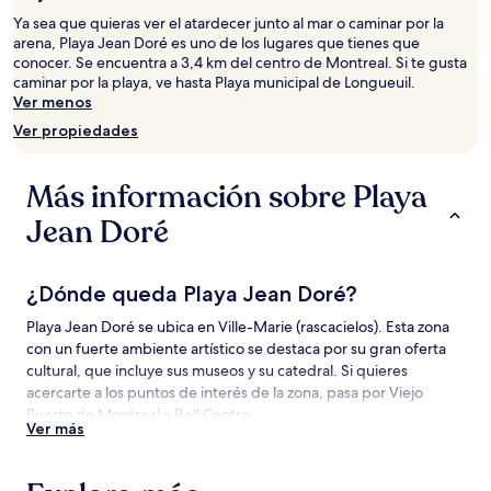
estancia
Ya sea que quieras ver el atardecer junto al mar o caminar por la
de
arena, Playa Jean Doré es uno de los lugares que tienes que
1
conocer. Se encuentra a 3,4 km del centro de Montreal. Si te gusta
noche
caminar por la playa, ve hasta Playa municipal de Longueuil.
para
Ver menos
2
adultos.
Ver propiedades
Los
precios
y
Más información sobre Playa
la
Jean Doré
disponibilidad
están
sujetos
a
¿Dónde queda Playa Jean Doré?
cambios.
Aplican
Playa Jean Doré se ubica en Ville-Marie (rascacielos). Esta zona
términos
con un fuerte ambiente artístico se destaca por su gran oferta
adicionales.
cultural, que incluye sus museos y su catedral. Si quieres
acercarte a los puntos de interés de la zona, pasa por Viejo
Puerto de Montreal y Bell Centre.
Ver más
Atracciones cerca de Playa Jean Doré