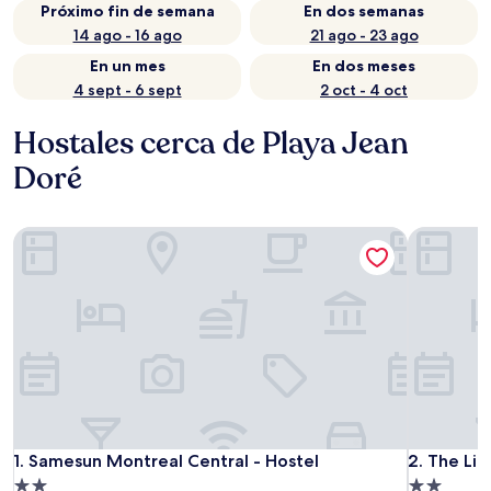
Próximo fin de semana
En dos semanas
14 ago - 16 ago
21 ago - 23 ago
En un mes
En dos meses
4 sept - 6 sept
2 oct - 4 oct
Hostales cerca de Playa Jean
Doré
Samesun Montreal Central - Hostel
The Little
Samesun Montreal Central - Hostel
The Little
1. Samesun Montreal Central - Hostel
2. The Li
Propiedad
Propiedad