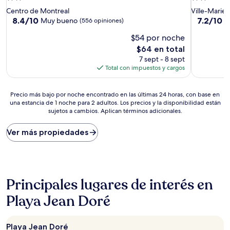
de
de
Centro de Montreal
Ville-Marie (
2.0
2.0
8.4
7.2
8.4/10
7.2/10
Muy bueno
B
(556 opiniones)
de
de
estrellas
estrellas
$54 por noche
10,
10,
Muy
Bueno,
El
$64 en total
bueno,
(138
precio
7 sept - 8 sept
(556
opiniones)
actual
Total con impuestos y cargos
opiniones)
es
de
Precio
$64
Precio más bajo por noche encontrado en las últimas 24 horas, con base en
una estancia de 1 noche para 2 adultos. Los precios y la disponibilidad están
más
sujetos a cambios. Aplican términos adicionales.
bajo
por
noche
Ver más propiedades
encontrado
en
las
últimas
24
Principales lugares de interés en
horas,
con
Playa Jean Doré
base
en
una
Playa Jean Doré