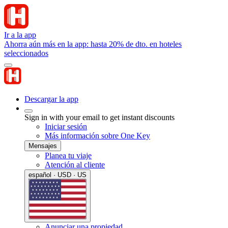
Ir a la app
Ahorra aún más en la app: hasta 20% de dto. en hoteles
seleccionados
Descargar la app
Sign in with your email to get instant discounts
Iniciar sesión
Más información sobre One Key
Mensajes
Planea tu viaje
Atención al cliente
español · USD · US
Anunciar una propiedad