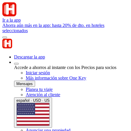
Ir a la app
Ahorra aún más en la app: hasta 20% de dto. en hoteles
seleccionados
Descargar la app
Accede a ahorros al instante con los Precios para socios
Iniciar sesión
Más información sobre One Key
Mensajes
Planea tu viaje
Atención al cliente
español · USD · US
Anunciar una propiedad