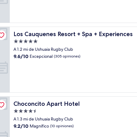
Excepcional,
(44
opiniones)
Los Cauquenes Resort + Spa + Experiences
Los Cauquenes Resort + Spa + Experiences
Propiedad
de
A 1.2 mi de Ushuaia Rugby Club
5.0
9.6
9.6/10
Excepcional
(305 opiniones)
estrellas
de
10,
Excepcional,
(305
opiniones)
Choconcito Apart Hotel
Choconcito Apart Hotel
Propiedad
de
A 1.3 mi de Ushuaia Rugby Club
4.5
9.2
9.2/10
Magnífico
(10 opiniones)
estrellas
de
10,