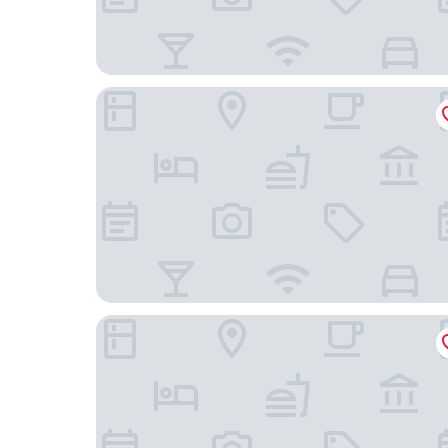
Los Cauquenes Resort + Spa + Experiences
Choconcito Apart Hotel