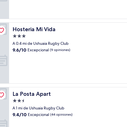
Muy
bueno,
(356
opiniones)
Hosteria Mi Vida
Hosteria Mi Vida
Propiedad
de
A 0.4 mi de Ushuaia Rugby Club
3.0
9.6
9.6/10
Excepcional
(9 opiniones)
estrellas
de
10,
Excepcional,
(9
opiniones)
La Posta Apart
La Posta Apart
Propiedad
de
A 1 mi de Ushuaia Rugby Club
2.5
9.4
9.4/10
Excepcional
(44 opiniones)
estrellas
de
10,