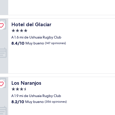
(245
opiniones)
Hotel del Glaciar
Hotel del Glaciar
Propiedad
de
A 1.6 mi de Ushuaia Rugby Club
4.0
8.4
8.4/10
Muy bueno
(147 opiniones)
estrellas
de
10,
Muy
bueno,
(147
opiniones)
Los Naranjos
Los Naranjos
Propiedad
de
A 1.9 mi de Ushuaia Rugby Club
3.5
8.2
8.2/10
Muy bueno
(356 opiniones)
estrellas
de
10,