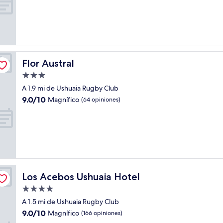
10,
Magnífico,
(29
opiniones)
Flor Austral
Flor Austral
Propiedad
de
A 1.9 mi de Ushuaia Rugby Club
3.0
9.0
9.0/10
Magnífico
(64 opiniones)
estrellas
de
10,
Magnífico,
(64
opiniones)
Los Acebos Ushuaia Hotel
Los Acebos Ushuaia Hotel
Propiedad
de
A 1.5 mi de Ushuaia Rugby Club
4.0
9.0
9.0/10
Magnífico
(166 opiniones)
estrellas
de