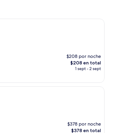
$208 por noche
El
$208 en total
precio
1 sept - 2 sept
actual
es
de
$208
$378 por noche
El
$378 en total