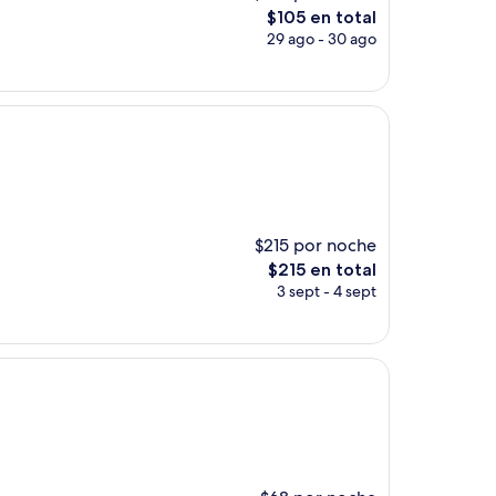
El
$105 en total
precio
29 ago - 30 ago
actual
es
de
$105
$215 por noche
El
$215 en total
precio
3 sept - 4 sept
actual
es
de
$215