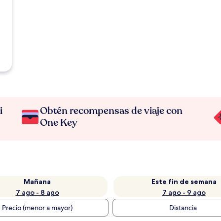
i
Obtén recompensas de viaje con
One Key
Mañana
Este fin de semana
7 ago - 8 ago
7 ago - 9 ago
Precio (menor a mayor)
Distancia