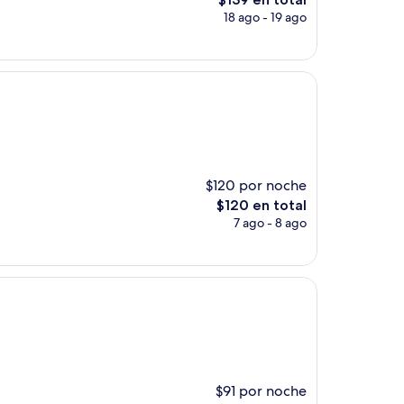
precio
18 ago - 19 ago
actual
es
de
$139
$120 por noche
El
$120 en total
precio
7 ago - 8 ago
actual
es
de
$120
$91 por noche