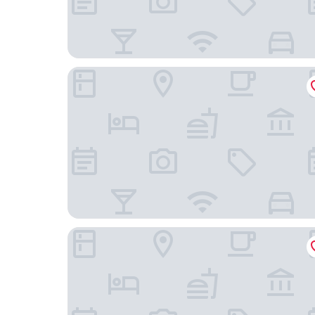
Tolkeyén Ushuaia Hotel
As Nancy Ushuaia B&B