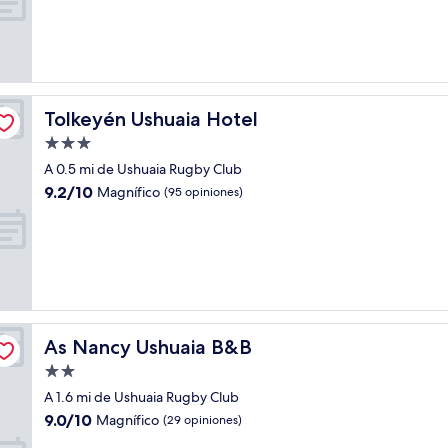
Magnífico,
(10
opiniones)
Tolkeyén Ushuaia Hotel
Tolkeyén Ushuaia Hotel
Propiedad
de
A 0.5 mi de Ushuaia Rugby Club
3.0
9.2
9.2/10
Magnífico
(95 opiniones)
estrellas
de
10,
Magnífico,
(95
opiniones)
As Nancy Ushuaia B&B
As Nancy Ushuaia B&B
Propiedad
de
A 1.6 mi de Ushuaia Rugby Club
2.0
9.0
9.0/10
Magnífico
(29 opiniones)
estrellas
de