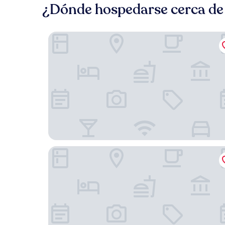
¿Dónde hospedarse cerca de
Los Ñires Ushuaia
Las Hayas Resort Hotel