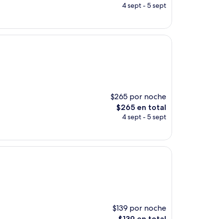
precio
4 sept - 5 sept
actual
es
de
$378
$265 por noche
El
$265 en total
precio
4 sept - 5 sept
actual
es
de
$265
$139 por noche
El
$139 en total