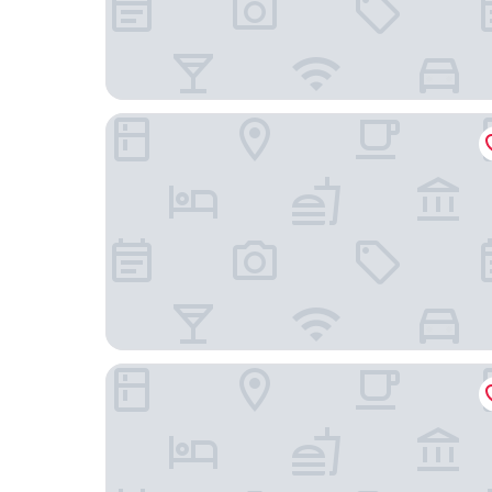
Flor Austral
Los Acebos Ushuaia Hotel