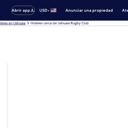
•
Abrir app
USD
Anunciar una propiedad
Ate
teles en Ushuaia
Hoteles cerca de Ushuaia Rugby Club