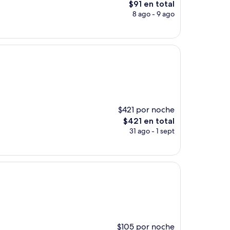
El
$91 en total
precio
8 ago - 9 ago
actual
es
de
$91
$421 por noche
El
$421 en total
precio
31 ago - 1 sept
actual
es
de
$421
$105 por noche