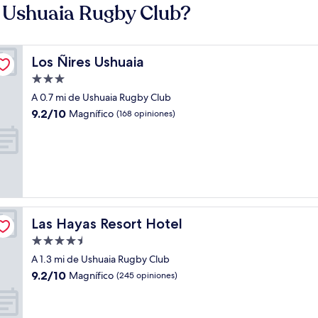
 Ushuaia Rugby Club?
Los Ñires Ushuaia
Los Ñires Ushuaia
Propiedad
de
A 0.7 mi de Ushuaia Rugby Club
3.0
9.2
9.2/10
Magnífico
(168 opiniones)
estrellas
de
10,
Magnífico,
(168
opiniones)
Las Hayas Resort Hotel
Las Hayas Resort Hotel
Propiedad
de
A 1.3 mi de Ushuaia Rugby Club
4.5
9.2
9.2/10
Magnífico
(245 opiniones)
estrellas
de
10,
Magnífico,